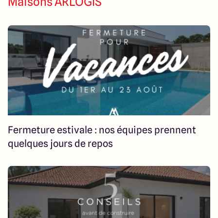
Maisons ARLOGIS
14 Rue Léonard Trompillon
87100 Limoges
4.4
4.8
Fermeture estivale : nos équipes prennent
quelques jours de repos