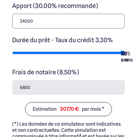
Apport (30.00% recommandé)
Durée du prêt - Taux du crédit 3.30%
10
15
20
7
25
ans
ans
ans
ans
ans
Frais de notaire (8.50%)
Estimation
307.70 €
par mois *
(*) Les données de ce simulateur sont indicatives
et non contractuelles. Cette simulation est
communiquée à titre informatif et est basée sur les