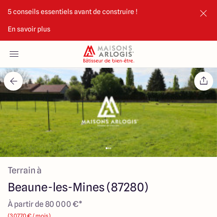
5 conseils essentiels avant de construire !
En savoir plus
Accueil
Nos maisons
Nos annonces
Votre projet
Qui sommes-nous
Terrain à
Beaune-les-Mines (87280)
À partir de 80 000 €*
Maisons ARLOGIS Limoges
(307.70 € / mois)