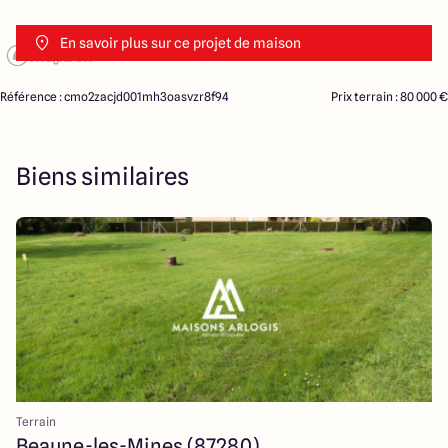
En savoir plus sur ce projet de maison
Référence : cmo2zacjd001mh3oasvzr8f94
Prix terrain : 80 000 €
Biens similaires
Terrain
Beaune-les-Mines (87280)