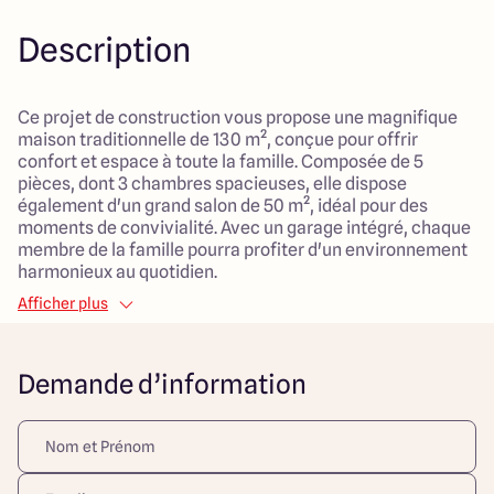
Description
Ce projet de construction vous propose une magnifique
maison traditionnelle de 130 m², conçue pour offrir
confort et espace à toute la famille. Composée de 5
pièces, dont 3 chambres spacieuses, elle dispose
également d'un grand salon de 50 m², idéal pour des
moments de convivialité. Avec un garage intégré, chaque
membre de la famille pourra profiter d'un environnement
harmonieux au quotidien.
Afficher plus
Le terrain de 2500 m², situé en pleine campagne,
bénéficie d'une exposition sud qui lui confère une belle
luminosité tout au long de la journée. L'emplacement est
Demande d’information
privilégié avec un cadre paisible, des vues pittoresques et
de nombreux espaces verts à proximité, parfait pour les
enfants et les activités en plein air. Vous pourrez y
imaginer des jeux, des barbecues en famille et des
instants de détente dans un cadre serein.