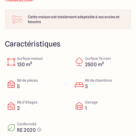
14 Rue Léonard Trompillon
87100 Limoges
Cette maison est totalement adaptable à vos envies et
besoins
4.4
4.8
Caractéristiques
Surface maison
Surface Terrain
130 m²
2500 m²
Nb de pièces
Nb de chambres
5
3
Nb d’étages
Garage
2
1
Conformité
RE 2020