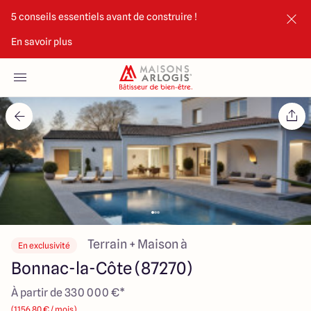
5 conseils essentiels avant de construire !
En savoir plus
Accueil
Nos maisons
Nos annonces
Votre projet
Qui sommes-nous
Terrain + Maison à
En exclusivité
Bonnac-la-Côte (87270)
À partir de 330 000 €*
Maisons ARLOGIS Limoges
(1156.80 € / mois)