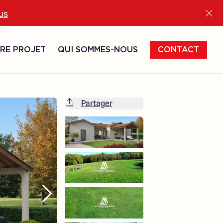
lus
RE PROJET
QUI SOMMES-NOUS
CONTACT
Partager
Cette maison est totalement adaptable
à vos envies et besoins