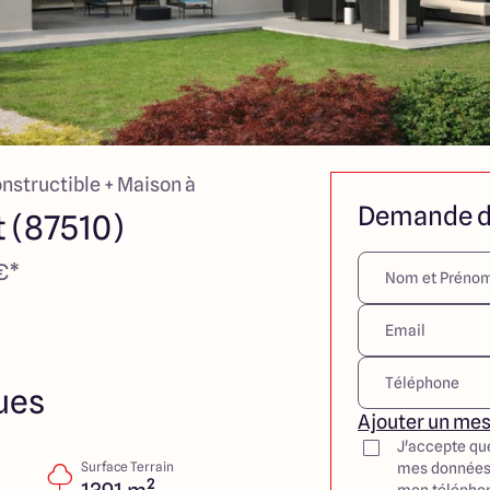
onstructible + Maison à
Demande d
 (87510)
€*
ues
Ajouter un me
J'accepte qu
Surface Terrain
mes données