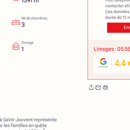
1391 m²
mon téléphon
contacter af
Ces données 
durée de 12 m
Nb de chambres
3
En
Garage
1
Limoges : 05 55
4.4
 à Saint-Jouvent représente
r les familles en quête