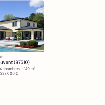
ain
ouvent (87510)
 4 chambres · 140 m²
e 323 000 €