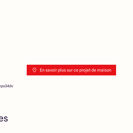
ution de l’annonce. En aucun
es collaborateurs ne sont
 ne jouent un rôle
ociation sur la transaction et
Prix indiqués par nos
En savoir plus sur ce projet de maison
xwpo34dv
res