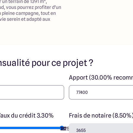
 un terrain de 1391 m²,
d, vous pourrez profiter d'un
 pleine campagne, tout en
vie serein et adapté aux
 séduire par ses grands
t bien pensé. Avec un vaste
e vie promet d'être convivial
les moments en famille. Elle
sualité pour ce projet ?
 chambres qui garantiront à
le son intimité. Le garage
 pratique à l'ensemble,
Apport (30.00% recom
nt aisée tout en libérant de
par pompe à chaleur, soucieux
tout en vous assurant un
et, sans copropriété, vous
son aux finitions soignées
Taux du crédit 3.30%
Frais de notaire (8.50%
 tout en alliant modernité et
10
15
20
7
25