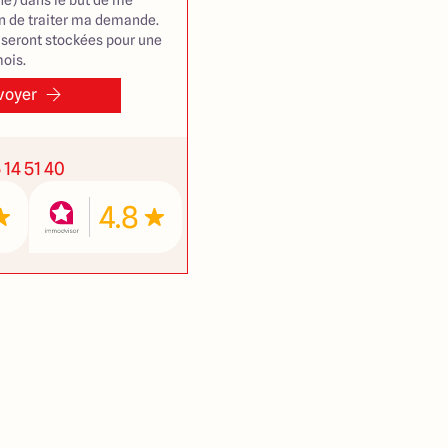
e) dans le but de me
in de traiter ma demande.
seront stockées pour une
ois.
voyer
 14 51 40
4.8