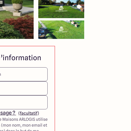
’information
ssage ?
(facultatif)
e Maisons ARLOGIS utilise
 (mon nom, mon email et