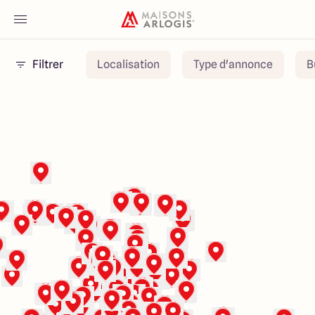
Filtrer
Localisation
Type d'annonce
B
Accueil
Nos maisons
Nos annonces
Votre projet
Qui sommes-nous
Maisons ARLOGIS Aube