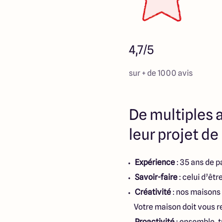
4,7/5
sur + de 1000 avis
De multiples a
leur projet d
Expérience
: 35 ans de p
Savoir-faire
: celui d’êt
Créativité
: nos maisons 
Votre maison doit vous r
Proactivité
: ensemble, t