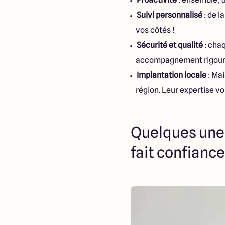
Suivi personnalisé
: de l
vos côtés !
Sécurité et qualité
: chaq
accompagnement rigoureu
Implantation locale
: Ma
région. Leur expertise v
Quelques unes
fait confianc