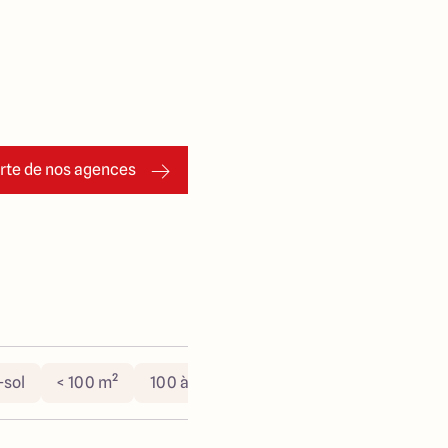
arte de nos agences
-sol
< 100 m²
100 à 130 m²
> 130 m²