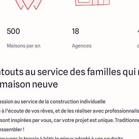
500
18
Maisons par an
Agences
touts au service des familles qui
e maison neuve
assion au service de la construction individuelle
re à l’écoute de vos rêves, et de les réaliser avec professionnal
sont inspirées par vous, car votre projet est unique. Tradition
essembler !
rouvons le terrain à bâtir le mieux adapté à vos souhaits