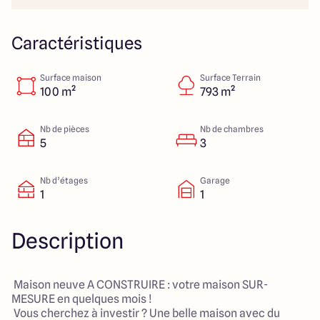
40 Route de Troyes
10120 Saint-Germain
Caractéristiques
Surface maison
Surface Terrain
4.6
4.8
100 m²
793 m²
Nb de pièces
Nb de chambres
5
3
Nb d’étages
Garage
1
1
Description
Maison neuve A CONSTRUIRE : votre maison SUR-
MESURE en quelques mois !
Vous cherchez à investir ? Une belle maison avec du