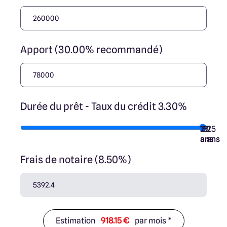
Apport (30.00% recommandé)
Durée du prêt - Taux du crédit 3.30%
10
15
20
7
25
ans
ans
ans
ans
ans
Frais de notaire (8.50%)
Estimation
918.15 €
par mois *