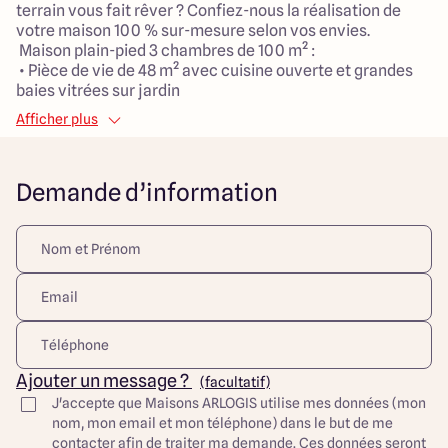
terrain vous fait rêver ? Confiez-nous la réalisation de
votre maison 100 % sur-mesure selon vos envies.
Maison plain-pied 3 chambres de 100 m² :
• Pièce de vie de 48 m² avec cuisine ouverte et grandes
baies vitrées sur jardin
• 2 chambres + suite parentale
Afficher plus
• Une buanderie
• Garage de 18 m²
Toutes nos constructions sont aux normes RE2020
Demande d’information
garantissant une classe énergétique A ou B. Nous vous
livrons la maison prête à décorer. C’est vous qui
choisissez toutes les dernières finitions !
Projet de maison à partir de 200 000 €
A propos de ce TERRAIN constructible à SAINT-PARRES-
LÈS-VAUDES
Nous vous proposons un terrain constructible de 793 m²
dans la charmante ville de SAINT-PARRES-LÈS-VAUDES,
située à seulement 19 km de Troyes. Ce terrain est
idéalement situé à proximité de toutes les commodités, y
Ajouter un message ?
(facultatif)
compris des magasins, des garderies et des écoles pour
J'accepte que Maisons ARLOGIS utilise mes données (mon
vos enfants, ainsi que de vastes espaces verts.
nom, mon email et mon téléphone) dans le but de me
Construire votre future maison sur ce terrain à SAINT-
contacter afin de traiter ma demande. Ces données seront