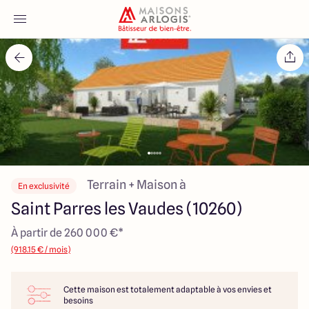
Accueil
Nos maisons
Nos annonces
Votre projet
Terrain + Maison à
En exclusivité
Saint Parres les Vaudes (10260)
Qui sommes-nous
À partir de 260 000 €*
(918.15 € / mois)
Cette maison est totalement adaptable à vos envies et
Maisons ARLOGIS Aube
besoins