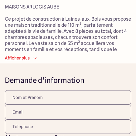
MAISONS ARLOGIS AUBE
Ce projet de construction à Laines-aux-Bois vous propose
une maison traditionnelle de 110 m², parfaitement
adaptée à la vie de famille. Avec 8 pièces au total, dont 4
chambres spacieuses, chacun trouvera son confort
personnel. Le vaste salon de 55 m² accueillera vos
moments en famille et vos réceptions, tandis que le
garage attenant facilitera la gestion du quotidien.
Afficher plus
Le terrain de 1621 m², orienté plein sud, offre un cadre de
vie idéal en pleine campagne. Son exposition vous
Demande d’information
garantit une belle luminosité tout au long de la journée, et
son environnement paisible est propice à une vie familiale
épanouissante. Profitez de la proximité des espaces
verts, des vues scéniques et des écoles primaires, idéales
pour les enfants.
Conçue pour allier confort et fonctionnalité, cette maison
sera équipée d'un chauffage par pompe à chaleur et d'une
distribution d'eau chaude individuelle, le tout dans un
cadre séduisant et tranquille. Ce projet représente une