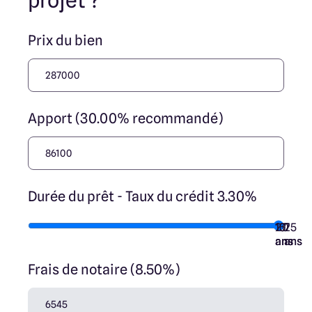
projet ?
ses collaborateurs ne sont propriétaires des terrains, ne
jouent un rôle d’intermédiation ou de négociation sur la
transaction et ne participent à la vente. Prix indiqués par
Prix du bien
nos partenaires fonciers.
Apport (30.00% recommandé)
Durée du prêt - Taux du crédit 3.30%
10
15
20
7
25
ans
ans
ans
ans
ans
Frais de notaire (8.50%)