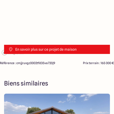
En savoir plus sur ce projet de maison
Référence : cmjjruvgz0002tfd35va720j9
Prix terrain : 165 000 €
Biens similaires