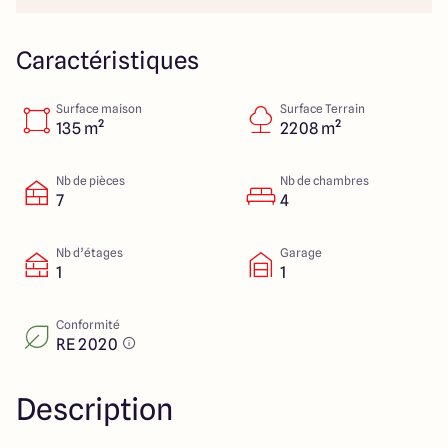
40 Route de Troyes
10120 Saint-Germain
Caractéristiques
Surface maison
Surface Terrain
4.6
4.8
135 m²
2208 m²
Nb de pièces
Nb de chambres
7
4
Nb d’étages
Garage
1
1
Conformité
RE 2020
Description