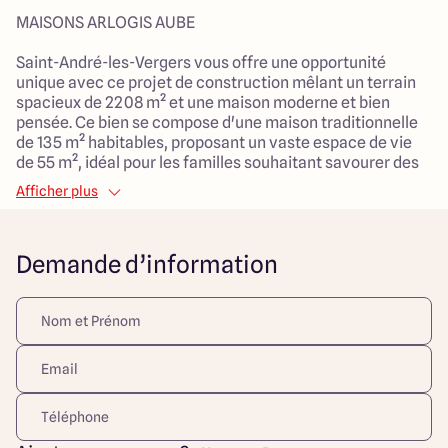
MAISONS ARLOGIS AUBE
Saint-André-les-Vergers vous offre une opportunité
unique avec ce projet de construction mêlant un terrain
spacieux de 2208 m² et une maison moderne et bien
pensée. Ce bien se compose d'une maison traditionnelle
de 135 m² habitables, proposant un vaste espace de vie
de 55 m², idéal pour les familles souhaitant savourer des
moments conviviaux. Avec ses 7 pièces, dont 4 chambres,
Afficher plus
cette maison garantit confort et espace pour tous ses
occupants.
Demande d’information
Le garage attenant vous facilitera le quotidien, tout
comme le système de chauffage par pompe à chaleur et
l'approvisionnement en eau chaude individuel, qui allient
économies et efficacité. La maison est conçue pour
bénéficier d'une luminosité optimale grâce à son
exposition plein sud, et les pinces extérieures
permettront aux enfants de jouer en toute sécurité dans
un environnement serein.
Ce projet se situe à proximité de toutes les commodités