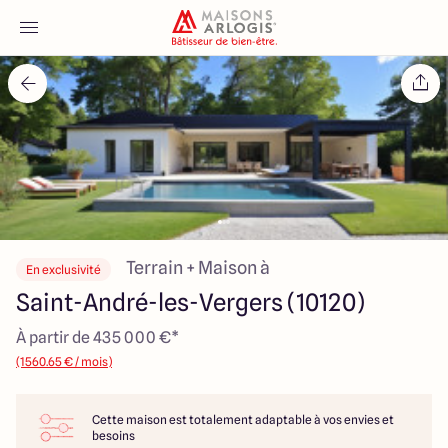
Accueil
Nos maisons
Nos annonces
Votre projet
Terrain + Maison à
En exclusivité
Saint-André-les-Vergers (10120)
Qui sommes-nous
À partir de 435 000 €*
(1560.65 € / mois)
Cette maison est totalement adaptable à vos envies et
Maisons ARLOGIS Aube
besoins