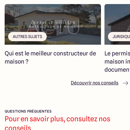
AUTRES SUJETS
JURIDIQ
Qui est le meilleur constructeur de
Le permis
maison ?
maison in
document
Découvrir nos conseils
QUESTIONS FRÉQUENTES
Pour en savoir plus, consultez nos
conseils