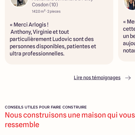
Cosdon (10)
142.0 m² · 2 pieces
« Me
« Merci Arlogis !
cette
Anthony, Virginie et tout
un b
particulièrement Ludovic sont des
aujou
personnes disponibles, patientes et
nota
ultra professionnelles.
leur 
Une très belle construction, un travail
prof
soigné, et maintenant une nouvelle vie.
écha
🙂 » Alexandra & Richard
Lire nos témoignages
CONSEILS UTILES POUR FAIRE CONSTRUIRE
Nous construisons une maison qui vous
ressemble