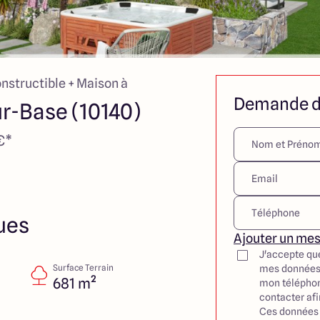
onstructible + Maison à
Demande d
r-Base (10140)
€*
ues
Ajouter un me
J'accepte qu
Surface Terrain
mes données
681 m²
mon téléphon
contacter af
Ces données 