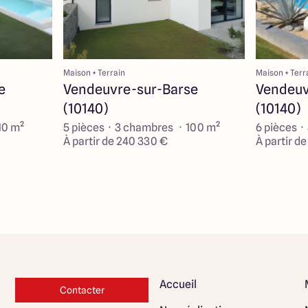
Maison + Terrain
Maison + Terr
e
Vendeuvre-sur-Barse
Vendeuv
(10140)
(10140)
10 m²
5 pièces · 3 chambres · 100 m²
6 pièces ·
À partir de 240 330 €
À partir d
Accueil
Contacter