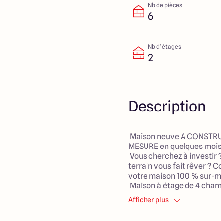
Nb de pièces
6
Nb d’étages
2
Description
Maison neuve A CONSTRUI
MESURE en quelques mois
Vous cherchez à investir 
terrain vous fait rêver ? C
votre maison 100 % sur-m
Maison à étage de 4 cham
• Pièce de vie de 50 m² a
Afficher plus
baies vitrées sur jardin
• 4 chambres dont une sui