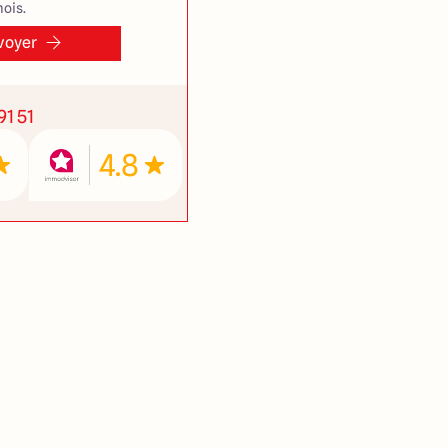
ois.
voyer
91 51
4.8