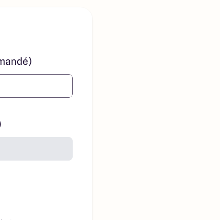
mandé)
)