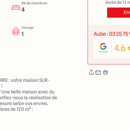
durée de 12 m
Nb de chambres
4
En
Garage
1
Aube : 03 25 75 
4.6
RE : votre maison SUR-
 !
? Une belle maison avec du
onfiez-nous la réalisation de
esure selon vos envies.
bres de 120 m² :
vec cuisine ouverte et grandes
te parentale