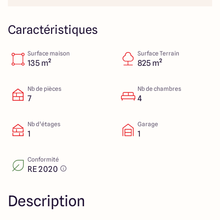
40 Route de Troyes
10120 Saint-Germain
Caractéristiques
Surface maison
Surface Terrain
4.6
4.8
135 m²
825 m²
Nb de pièces
Nb de chambres
7
4
Nb d’étages
Garage
1
1
Conformité
RE 2020
Description