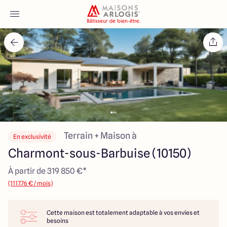
Accueil
Nos maisons
Nos annonces
Votre projet
Terrain + Maison à
En exclusivité
Charmont-sous-Barbuise (10150)
Qui sommes-nous
À partir de 319 850 €*
(1117.76 € / mois)
Cette maison est totalement adaptable à vos envies et
Maisons ARLOGIS Aube
besoins