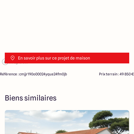
En savoir plus sur ce projet de maison
Référence : cmjjr190o00024yqua24fm0jb
Prix terrain : 49 850 €
Biens similaires