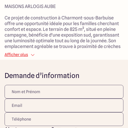
MAISONS ARLOGIS AUBE
Ce projet de construction à Charmont-sous-Barbuise
offre une opportunité idéale pour les familles cherchant
confort et espace. Le terrain de 825 m², situé en pleine
campagne, bénéficie d'une exposition sud, garantissant
une luminosité optimale tout au long de la journée. Son
emplacement agréable se trouve à proximité de crèches
et d'espaces verts, parfaits pour les enfants et les
Afficher plus
activités en plein air.
La maison à construire vous propose une surface
Demande d’information
habitable de 135 m², combinant intelligemment des
espaces de vie fonctionnels et chaleureux. Avec ses 7
pièces, dont 4 chambres, elle s'ajuste aux besoins de
toute la famille. Le spacieux salon de 55 m², véritable
cœur de la maison, invite à des moments de convivialité
et de partage. L'ajout d'un garage attenant et le choix d'un
mode de chauffage par pompe à chaleur assurent confort
et praticité tout au long de l'année. Cette construction de
style traditionnel vous offre une qualité de vie inégalée
dans un cadre serein et apaisant.