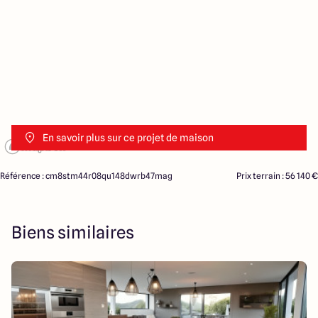
En savoir plus sur ce projet de maison
Référence : cm8stm44r08qu148dwrb47mag
Prix terrain : 56 140 €
Biens similaires