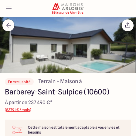
Accueil
Nos maisons
Nos annonces
Votre projet
Terrain + Maison à
En exclusivité
Barberey-Saint-Sulpice (10600)
Qui sommes-nous
À partir de 237 490 €*
(837.91 € / mois)
Cette maison est totalement adaptable à vos envies et
Maisons ARLOGIS Aube
besoins