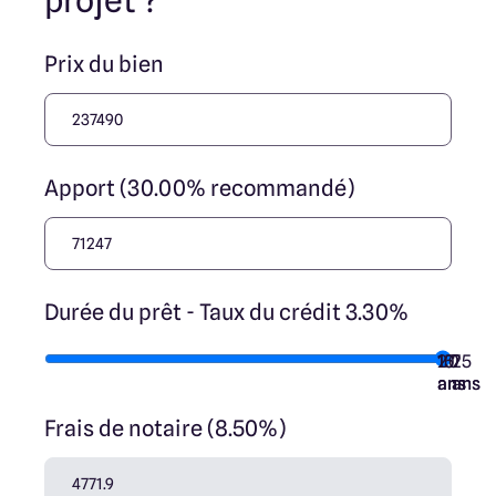
projet ?
ses collaborateurs ne sont propriétaires des terrains, ne
jouent un rôle d’intermédiation ou de négociation sur la
transaction et ne participent à la vente. Prix indiqués par
Prix du bien
nos partenaires fonciers.
Apport (30.00% recommandé)
Durée du prêt - Taux du crédit 3.30%
10
15
20
7
25
ans
ans
ans
ans
ans
Frais de notaire (8.50%)