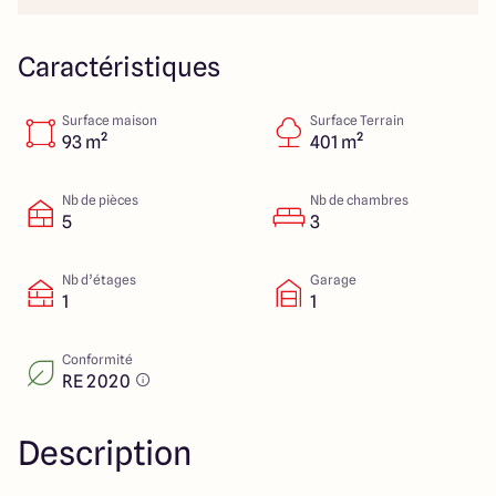
40 Route de Troyes
10120 Saint-Germain
Caractéristiques
Surface maison
Surface Terrain
4.6
4.8
93 m²
401 m²
Nb de pièces
Nb de chambres
5
3
Nb d’étages
Garage
1
1
Conformité
RE 2020
Description