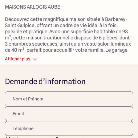
MAISONS ARLOGIS AUBE
Découvrez cette magnifique maison située à Barberey-
Saint-Sulpice, offrant un cadre de vie idéal à la fois
paisible et pratique. Avec une superficie habitable de 93
m², cette maison traditionnelle dispose de 6 pièces, dont
3 chambres spacieuses, ainsi qu'un vaste salon lumineux
de 40 m², parfait pour accueillir votre famille. Le garage
attenant vous assure un espace de stationnement
Afficher plus
sécurisé.
Implantée sur un terrain de 401 m² orienté plein sud, la
Demande d’information
propriété bénéficie d'une belle luminosité tout au long de
la journée. Située à la campagne, elle reste proche de
toutes les commodités essentielles telles que des arrêts
de bus, des services de santé, des espaces verts, des
centres commerciaux et des écoles primaires, rendant la
vie quotidienne agréable et pratique.
Équipée d'un système de chauffage par pompe à chaleur
et d'une distribution d'eau chaude individuelle, cette
maison allie confort et performance énergétique. Ne