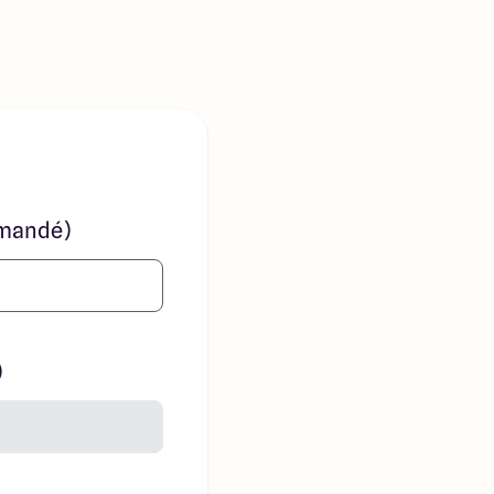
mandé)
)