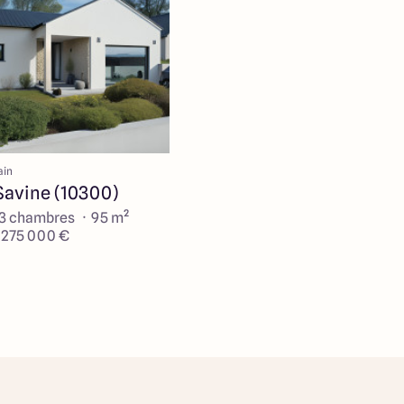
ain
Savine (10300)
 3 chambres · 95 m²
e 275 000 €