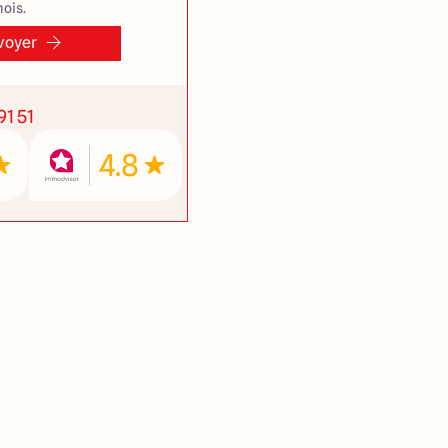
ois.
voyer
91 51
4.8