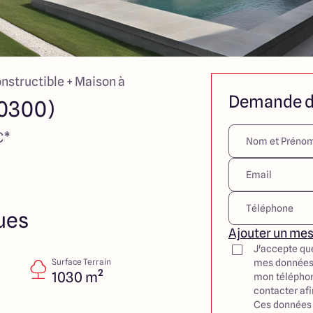
onstructible + Maison à
Demande d
0300)
€*
ues
Ajouter un me
J'accepte qu
Surface Terrain
mes données
1030 m²
mon téléphon
contacter af
Ces données 