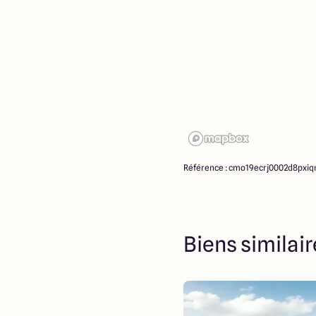
Référence : cmo19ecrj0002d8pxiq
Biens similai