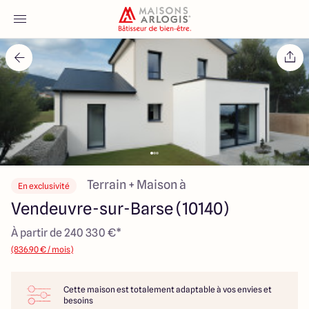
Accueil
Nos maisons
Nos annonces
Votre projet
Terrain + Maison à
En exclusivité
Vendeuvre-sur-Barse (10140)
Qui sommes-nous
À partir de 240 330 €*
(836.90 € / mois)
Cette maison est totalement adaptable à vos envies et
Maisons ARLOGIS Aube
besoins