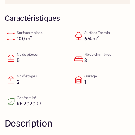
40 Route de Troyes
10120 Saint-Germain
Caractéristiques
Surface maison
Surface Terrain
4.6
4.8
100 m²
674 m²
Nb de pièces
Nb de chambres
5
3
Nb d’étages
Garage
2
1
Conformité
RE 2020
Description