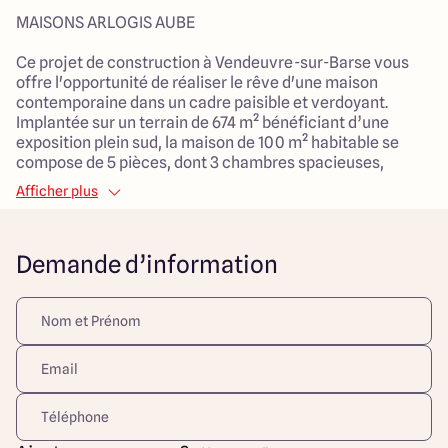
MAISONS ARLOGIS AUBE
Ce projet de construction à Vendeuvre-sur-Barse vous
offre l'opportunité de réaliser le rêve d'une maison
contemporaine dans un cadre paisible et verdoyant.
Implantée sur un terrain de 674 m² bénéficiant d’une
exposition plein sud, la maison de 100 m² habitable se
compose de 5 pièces, dont 3 chambres spacieuses,
idéales pour accueillir toute la famille.
Afficher plus
Le vaste salon de 45 m² constitue le cœur du foyer,
offrant un espace de vie lumineux et agréable pour se
Demande d’information
retrouver au quotidien. L’attention portée à la conception
et à l'agencement des pièces apporte un confort
indéniable, facilitant les moments de partage et de
convivialité. La maison dispose d'un garage attenant,
pratique pour ranger votre véhicule à l'abri et optimiser
l'espace de votre jardin.
Le mode de chauffage par pompe à chaleur et la
distribution d'eau chaude individuelle assurent un cadre
de vie chaleureux tout en respectant l'environnement. Ce