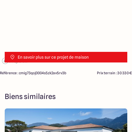
En savoir plus sur ce projet de maison
Référence : cmig73qoj0004s5zk2av5rv3b
Prix terrain : 30 330 €
Biens similaires