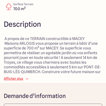
40 Route de Troyes
Surface Terrain
10120 Saint-Germain
700 m²
Description
4.6
4.8
A propos de ce TERRAIN constructible à MACEY
Maisons ARLOGIS vous propose un terrain à bâtir d’une
superficie de 700 m² sur MACEY. Sa superficie vous
permettra de réaliser un agréable jardin où vos enfants
pourront jouer en toute sécurité ! A seulement 14 km de
Troyes, ce village vous charmera avec toutes les
commodités accessibles à seulement 5 km sur PONT-DE-
BUIS-LÈS-QUIMERCH. Construire votre future maison sur
un terrain à MACEY est une belle opportunité ! Ce terrain à
Afficher plus
bâtir est vendu par notre partenaire foncier, sous réserve
de disponibilité, au prix de 63 000€.
Demande d’information