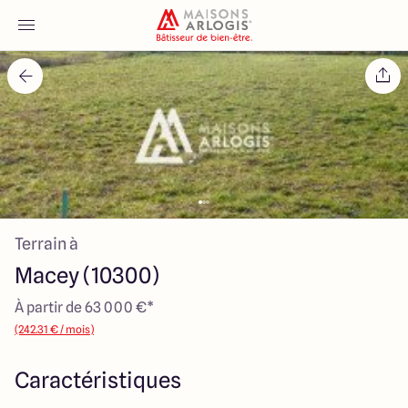
Accueil
Nos maisons
Nos annonces
Terrain à
Votre projet
Macey (10300)
Qui sommes-nous
À partir de 63 000 €*
(242.31 € / mois)
Caractéristiques
Maisons ARLOGIS Aube