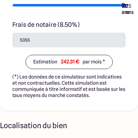
10
15
20
7
25
ans
ans
ans
ans
ans
Frais de notaire (8.50%)
Estimation
242.31 €
par mois *
(*) Les données de ce simulateur sont indicatives
et non contractuelles. Cette simulation est
communiquée à titre informatif et est basée sur les
taux moyens du marché constatés.
Localisation du bien