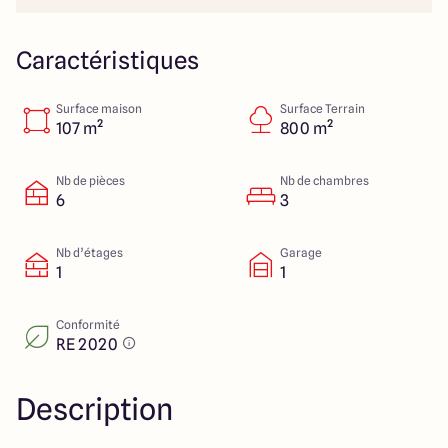
40 Route de Troyes
10120 Saint-Germain
Caractéristiques
Surface maison
Surface Terrain
4.6
4.8
107 m²
800 m²
Nb de pièces
Nb de chambres
6
3
Nb d’étages
Garage
1
1
Conformité
RE 2020
Description