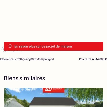
En savoir plus sur ce projet de maison
Référence : cm9bg6ary000tvfo1sy2cyyod
Prix terrain : 44 000 €
Biens similaires