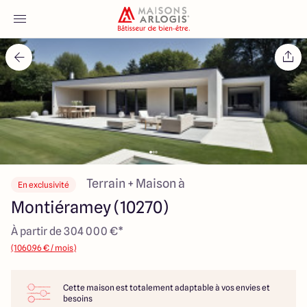
Accueil
Nos maisons
Nos annonces
Votre projet
Terrain + Maison à
En exclusivité
Montiéramey (10270)
Qui sommes-nous
À partir de 304 000 €*
(1060.96 € / mois)
Cette maison est totalement adaptable à vos envies et
Maisons ARLOGIS Aube
besoins