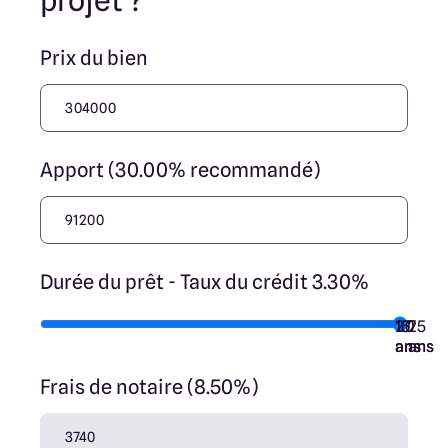
projet ?
Prix du bien
Apport (30.00% recommandé)
Durée du prêt - Taux du crédit 3.30%
10
15
20
7
25
ans
ans
ans
ans
ans
Frais de notaire (8.50%)