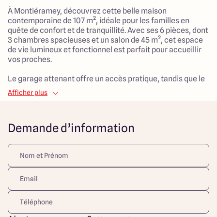
À Montiéramey, découvrez cette belle maison
contemporaine de 107 m², idéale pour les familles en
quête de confort et de tranquillité. Avec ses 6 pièces, dont
3 chambres spacieuses et un salon de 45 m², cet espace
de vie lumineux et fonctionnel est parfait pour accueillir
vos proches.
Le garage attenant offre un accès pratique, tandis que le
mode de chauffage par pompe à chaleur assure une
Afficher plus
efficacité énergétique tout au long de l'année. La
propriété est implantée sur un terrain généreux de 800
m², orienté plein sud, vous assurant soleil et luminosité
Demande d’information
tout au long de la journée.
Située en pleine campagne, cette maison bénéficie d'une
atmosphère paisible, tout en étant à proximité de divers
espaces verts, de commerces et d'une tranquillité
recherchée. C'est l'endroit parfait pour allier le confort
moderne à un cadre de vie serein. Ne manquez pas cette
opportunité ! Hors frais de notaire / raccordements.
Photos non contractuelles