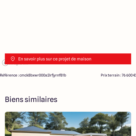
En savoir plus sur ce projet de maison
Référence : cmck8bxwr000a2irfjyrnf81b
Prix terrain : 76 600 €
Biens similaires