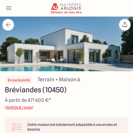
Accueil
Nos maisons
Nos annonces
Votre projet
Terrain + Maison à
En exclusivité
Bréviandes (10450)
Qui sommes-nous
À partir de 471 600 €*
(1649.36 € / mois)
Cette maison est totalement adaptable à vos envies et
Maisons ARLOGIS Aube
besoins