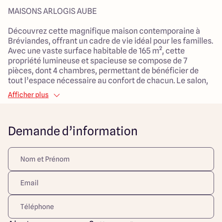
MAISONS ARLOGIS AUBE
Découvrez cette magnifique maison contemporaine à
Bréviandes, offrant un cadre de vie idéal pour les familles.
Avec une vaste surface habitable de 165 m², cette
propriété lumineuse et spacieuse se compose de 7
pièces, dont 4 chambres, permettant de bénéficier de
tout l’espace nécessaire au confort de chacun. Le salon,
d’une généreuse superficie de 55 m², invite à la
Afficher plus
convivialité et à la détente.
Vous apprécierez également le garage attenant, parfait
Demande d’information
pour garder votre véhicule à l'abri. Le système de
chauffage par pompe à chaleur et la distribution d'eau
chaude individuelle garantissent une efficacité
énergétique appréciable.
Le terrain de 706 m², orienté sud, offre un bel espace
extérieur, idéal pour profiter des journées ensoleillées et
créer vos propres aménagements paysagers. Située en
ville, cette maison bénéficie d’un emplacement
stratégique, à proximité de toutes les commodités