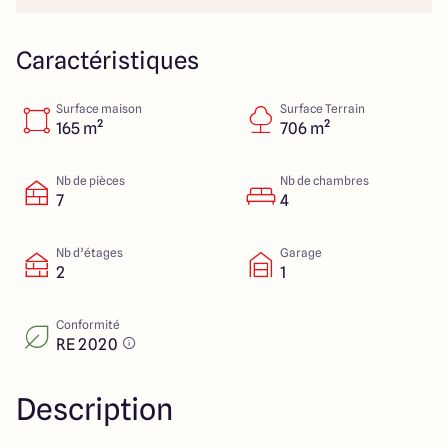
40 Route de Troyes
10120 Saint-Germain
Caractéristiques
Surface maison
Surface Terrain
4.6
4.8
165 m²
706 m²
Nb de pièces
Nb de chambres
7
4
Nb d’étages
Garage
2
1
Conformité
RE 2020
Description