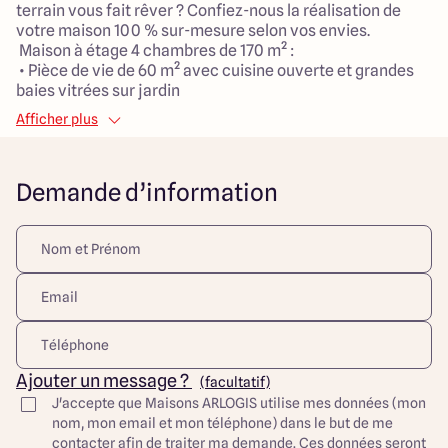
terrain vous fait rêver ? Confiez-nous la réalisation de
votre maison 100 % sur-mesure selon vos envies.
Maison à étage 4 chambres de 170 m² :
• Pièce de vie de 60 m² avec cuisine ouverte et grandes
baies vitrées sur jardin
• 4 chambres
Afficher plus
• 1 salle de jeux et 1 bureau
• Un cellier
• Garage de 30 m²
Demande d’information
Toutes nos constructions sont aux normes RE2020
garantissant une classe énergétique A ou B. Nous vous
livrons la maison prête à décorer. C’est vous qui
choisissez toutes les dernières finitions !
Projet de maison à partir de 340 000 €
A propos de ce TERRAIN constructible à DIERREY-SAINT-
JULIEN
Maisons ARLOGIS vous offre l’opportunité d’acquérir un
terrain à bâtir d’une surface de 2500 m² à DIERREY-
SAINT-JULIEN. La superficie du terrain est idéale pour
Ajouter un message ?
(facultatif)
créer un jardin agréable et sécurisé où vos enfants
J'accepte que Maisons ARLOGIS utilise mes données (mon
pourront jouer en toute tranquillité. Situé à seulement 20
nom, mon email et mon téléphone) dans le but de me
km de Troyes, ce charmant village offre toutes les
contacter afin de traiter ma demande. Ces données seront