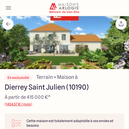
Accueil
Nos maisons
Nos annonces
Votre projet
Terrain + Maison à
En exclusivité
Dierrey Saint Julien (10190)
Qui sommes-nous
À partir de 415 000 €*
(1454.57 € / mois)
Cette maison est totalement adaptable à vos envies et
Maisons ARLOGIS Aube
besoins