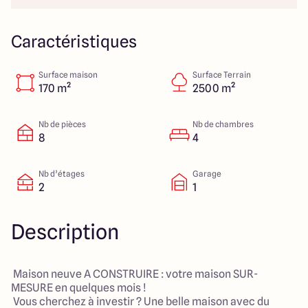
40 Route de Troyes
10120 Saint-Germain
Caractéristiques
Surface maison
Surface Terrain
4.6
4.8
170 m²
2500 m²
Nb de pièces
Nb de chambres
8
4
Nb d’étages
Garage
2
1
Description
Maison neuve A CONSTRUIRE : votre maison SUR-
MESURE en quelques mois !
Vous cherchez à investir ? Une belle maison avec du