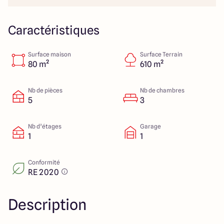
112 Route de Lyon
71000 Mâcon
Caractéristiques
Surface maison
Surface Terrain
4.3
4.6
80 m²
610 m²
Nb de pièces
Nb de chambres
5
3
Nb d’étages
Garage
1
1
Conformité
RE 2020
Description