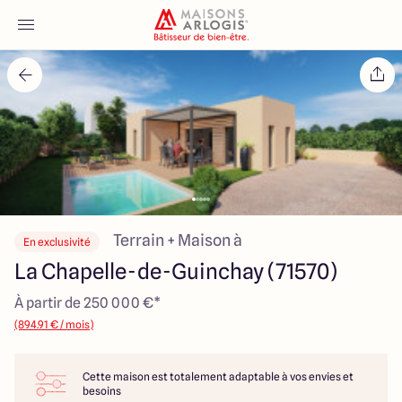
Accueil
Nos maisons
Nos annonces
Votre projet
Terrain + Maison à
En exclusivité
La Chapelle-de-Guinchay (71570)
Qui sommes-nous
À partir de 250 000 €*
(894.91 € / mois)
Cette maison est totalement adaptable à vos envies et
Maisons ARLOGIS Macon
besoins