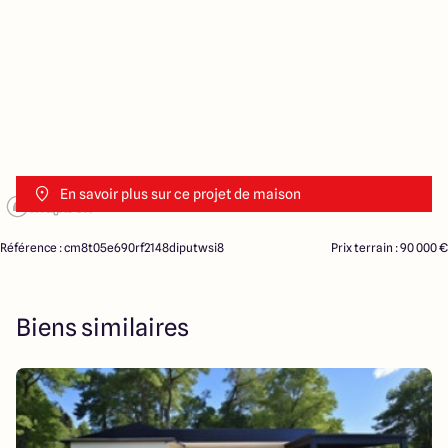
En savoir plus sur ce projet de maison
Référence : cm8t05e690rf2148diputwsi8
Prix terrain : 90 000 €
Biens similaires