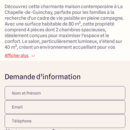
Découvrez cette charmante maison contemporaine à La
Chapelle-de-Guinchay, parfaite pour les familles à la
recherche d'un cadre de vie paisible en pleine campagne.
Avec une surface habitable de 80 m², cette propriété
comprend 4 pièces dont 2 chambres spacieuses,
idéalement conçues pour maximiser l'espace et le
confort. Le salon, particulièrement lumineux, s'étend sur
40 m², créant un environnement accueillant pour vos
moments en famille ou entre amis.
Afficher plus
Le coût total de cette opportunité est de 160 000 €, et le
système de chauffage par pompe à chaleur assure un
Demande d’information
confort thermique tout au long de l'année. Située sur un
terrain de 610 m² exposé au sud, la maison bénéficie d'un
emplacement privilégié, à proximité de divers services
essentiels tels que des écoles, des centres de santé et
des équipements de transport. Vous profiterez également
de la tranquillité d'un cadre rural tout en étant à quelques
minutes des commodités nécessaires au quotidien.
Ne laissez pas passer cette occasion d'acquérir une
maison qui allie modernité et simplicité, tout en se