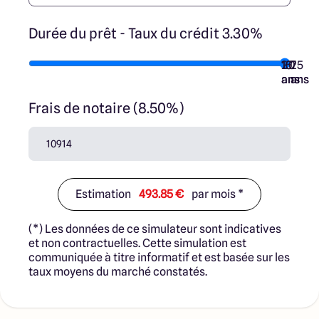
Durée du prêt - Taux du crédit 3.30%
10
15
20
7
25
ans
ans
ans
ans
ans
Frais de notaire (8.50%)
Estimation
493.85 €
par mois *
(*) Les données de ce simulateur sont indicatives
et non contractuelles. Cette simulation est
communiquée à titre informatif et est basée sur les
taux moyens du marché constatés.