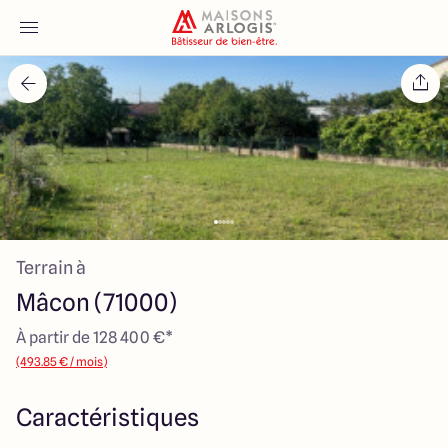
Accueil
Nos maisons
Nos annonces
Terrain à
Votre projet
Mâcon (71000)
Qui sommes-nous
À partir de 128 400 €*
(493.85 € / mois)
Caractéristiques
Maisons ARLOGIS Macon