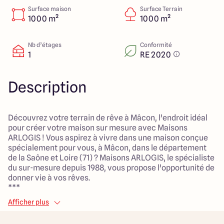
112 Route de Lyon
Surface maison
Surface Terrain
71000 Mâcon
1000 m²
1000 m²
Nb d’étages
Conformité
1
RE 2020
4.3
4.6
Description
Découvrez votre terrain de rêve à Mâcon, l'endroit idéal
pour créer votre maison sur mesure avec Maisons
ARLOGIS ! Vous aspirez à vivre dans une maison conçue
spécialement pour vous, à Mâcon, dans le département
de la Saône et Loire (71) ? Maisons ARLOGIS, le spécialiste
du sur-mesure depuis 1988, vous propose l'opportunité de
donner vie à vos rêves.
***
Mâcon est une ville au cœur de la Bourgogne du Sud qui
Afficher plus
respire la douceur de vivre. Son riche patrimoine, ses
vignobles renommés et son ambiance chaleureuse en