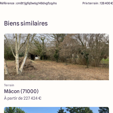
Référence : cm8t1jgfq0w6g148dvgfzqyhs
Prix terrain : 128 400 €
Biens similaires
Terrain
Mâcon (71000)
À partir de 227 424 €