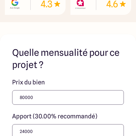
4.3
4.6
immobilière, soit des particuliers. Les terrains
sélectionnés sont disponibles à la date de la première
parution de l’annonce. En aucun cas Maisons ARLOGIS ou
ses collaborateurs ne sont propriétaires des terrains, ne
jouent un rôle d’intermédiation ou de négociation sur la
transaction et ne participent à la vente. Prix indiqués par
nos partenaires fonciers
Quelle mensualité pour ce
projet ?
Prix du bien
Apport (30.00% recommandé)