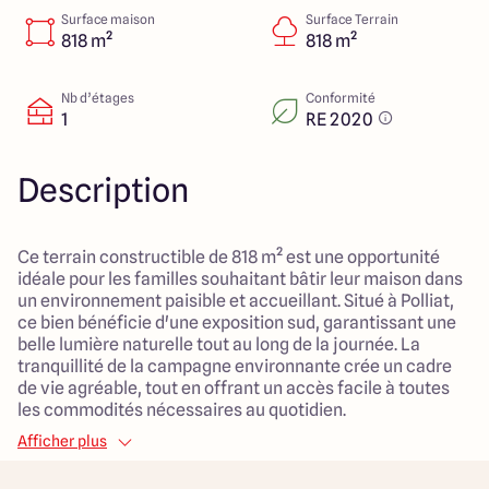
112 Route de Lyon
Surface maison
Surface Terrain
71000 Mâcon
818 m²
818 m²
Nb d’étages
Conformité
1
RE 2020
4.3
4.6
Description
Ce terrain constructible de 818 m² est une opportunité
idéale pour les familles souhaitant bâtir leur maison dans
un environnement paisible et accueillant. Situé à Polliat,
ce bien bénéficie d'une exposition sud, garantissant une
belle lumière naturelle tout au long de la journée. La
tranquillité de la campagne environnante crée un cadre
de vie agréable, tout en offrant un accès facile à toutes
les commodités nécessaires au quotidien.
Afficher plus
Les alentours comprennent des services essentiels tels
qu'une école primaire, des commerces, des services de