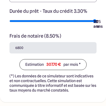
Durée du prêt - Taux du crédit 3.30%
10
15
20
7
25
ans
ans
ans
ans
ans
Frais de notaire (8.50%)
Estimation
307.70 €
par mois *
(*) Les données de ce simulateur sont indicatives
et non contractuelles. Cette simulation est
communiquée à titre informatif et est basée sur les
taux moyens du marché constatés.