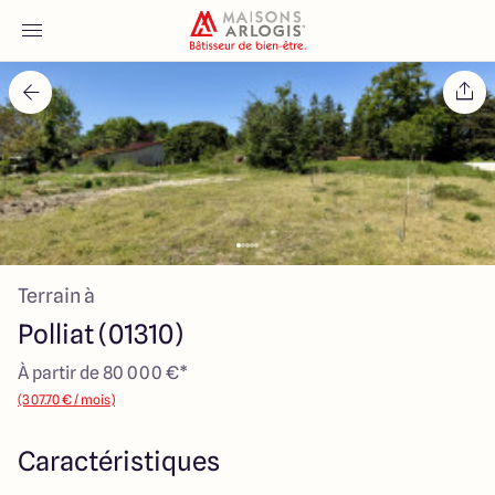
Accueil
Nos maisons
Nos annonces
Terrain à
Votre projet
Polliat (01310)
Qui sommes-nous
À partir de 80 000 €*
(307.70 € / mois)
Caractéristiques
Maisons ARLOGIS Macon