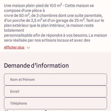
Une maison plain-pied de 100 m² - Cette maison se
compose d'une pièce à
vivre de 50 m², de 3 chambres dont une suite parentale,
d'un porche de 2,5 m² et d'un garage de 25 m². Tant sur le
plan extérieur que le plan intérieur, la maison reste
totalement
personnalisable afin de répondre à vos besoins. La maison
sera réalisée par nos artisans locaux et avec des
matériaux durables et de qualité fournis localement.
Afficher plus
Maison faible consommation avec le système de
chauffage et/ou climatisation
de votre choix.
Demande d’information
***
**Découvrez votre terrain de rêve à La Chapelle-de-
Guinchay, l'endroit idéal pour créer votre maison sur
mesure avec Maisons ARLOGIS !**
Rêvez-vous de vivre dans une maison conçue
spécialement pour vous, à La Chapelle-de-Guinchay,
dans le département de la Saône-et-Loire (71) ? Maisons
ARLOGIS, le spécialiste du sur-mesure depuis 1988, vous
offre l'opportunité de donner vie à vos projets.