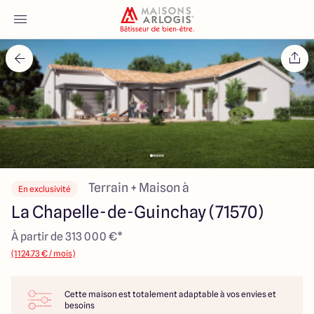
Accueil
Nos maisons
Nos annonces
Votre projet
Terrain + Maison à
En exclusivité
La Chapelle-de-Guinchay (71570)
Qui sommes-nous
À partir de 313 000 €*
(1124.73 € / mois)
Cette maison est totalement adaptable à vos envies et
Maisons ARLOGIS Macon
besoins