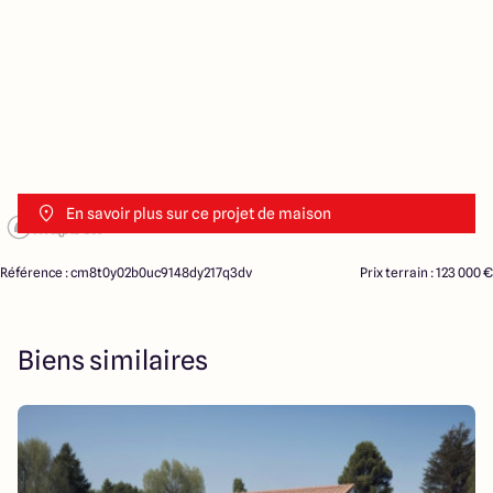
En savoir plus sur ce projet de maison
Référence : cm8t0y02b0uc9148dy217q3dv
Prix terrain : 123 000 €
Biens similaires