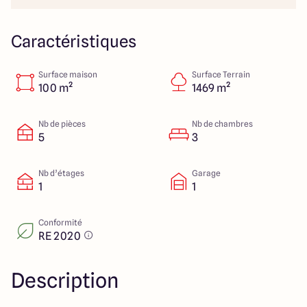
112 Route de Lyon
71000 Mâcon
Caractéristiques
Surface maison
Surface Terrain
4.3
4.6
100 m²
1469 m²
Nb de pièces
Nb de chambres
5
3
Nb d’étages
Garage
1
1
Conformité
RE 2020
Description