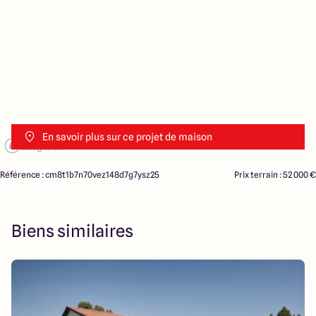
En savoir plus sur ce projet de maison
Référence : cm8t1b7n70vez148d7g7ysz25
Prix terrain : 52 000 €
Biens similaires