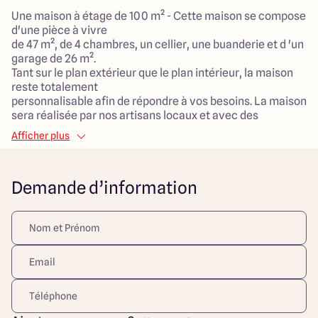
Une maison à étage de 100 m² - Cette maison se compose
d'une pièce à vivre
de 47 m², de 4 chambres, un cellier, une buanderie et d 'un
garage de 26 m².
Tant sur le plan extérieur que le plan intérieur, la maison
reste totalement
personnalisable afin de répondre à vos besoins. La maison
sera réalisée par nos artisans locaux et avec des
matériaux durables et de qualité fournis localement.
Afficher plus
Maison faible consommation avec le système de
chauffage et/ou climatisation
de votre choix.
Demande d’information
***
Situé dans le charmant village de Biziat, au cœur de la
région de l'Ain, découvrez ce terrain constructible de 830
m², offrant un cadre paisible et naturel pour votre projet
de construction.
Entouré de verdure, à proximité des commodités locales
(commerces, écoles), à seulement 15 minutes de Vonnas
et 20 minutes de Mâcon. Facilité d'accès aux grands axes
routiers et à l'autoroute A6, ainsi qu'à la gare TGV de