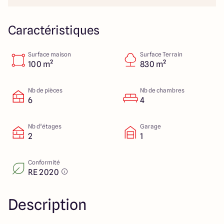
112 Route de Lyon
71000 Mâcon
Caractéristiques
Surface maison
Surface Terrain
4.3
4.6
100 m²
830 m²
Nb de pièces
Nb de chambres
6
4
Nb d’étages
Garage
2
1
Conformité
RE 2020
Description