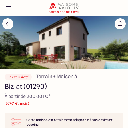
Accueil
Nos maisons
Nos annonces
Votre projet
Terrain + Maison à
En exclusivité
Biziat (01290)
Qui sommes-nous
À partir de 200 001 €*
(707.61 € / mois)
Cette maison est totalement adaptable à vos envies et
Maisons ARLOGIS Macon
besoins