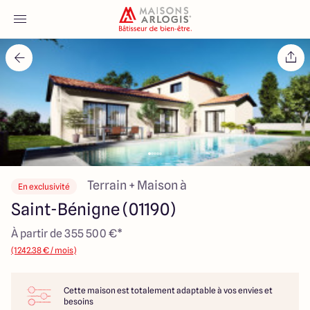
Accueil
Nos maisons
Nos annonces
Votre projet
Terrain + Maison à
En exclusivité
Saint-Bénigne (01190)
Qui sommes-nous
À partir de 355 500 €*
(1242.38 € / mois)
Cette maison est totalement adaptable à vos envies et
Maisons ARLOGIS Macon
besoins