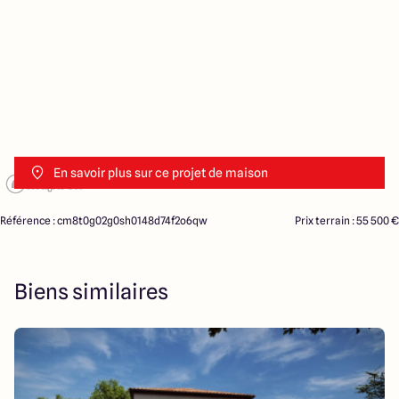
En savoir plus sur ce projet de maison
Référence : cm8t0g02g0sh0148d74f2o6qw
Prix terrain : 55 500 €
Biens similaires