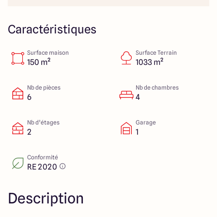
112 Route de Lyon
71000 Mâcon
Caractéristiques
Surface maison
Surface Terrain
4.3
4.6
150 m²
1033 m²
Nb de pièces
Nb de chambres
6
4
Nb d’étages
Garage
2
1
Conformité
RE 2020
Description