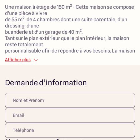
Une maison à étage de 150 m² - Cette maison se compose
d'une pièce à vivre
de 55 m², de 4 chambres dont une suite parentale, d'un
dressing, d'une
buanderie et d'un garage de 40 m².
Tant sur le plan extérieur que le plan intérieur, la maison
reste totalement
personnalisable afin de répondre à vos besoins. La maison
sera réalisée par nos artisans locaux et avec des
Afficher plus
matériaux durables et de qualité fournis localement.
Maison faible consommation avec le système de
chauffage et/ou climatisation
Demande d’information
de votre choix.
***
Découvrez votre future oasis à Saint-Bénigne! Ce terrain
d'une superficie généreuse de 1033 m², parfaitement
situé dans un cadre paisible de campagne, est
l'opportunité idéale pour bâtir la maison de vos rêves.
Avec une exposition sud, vous profiterez d'un
ensoleillement optimal tout au long de la journée.
Cette parcelle se trouve à proximité de commodités