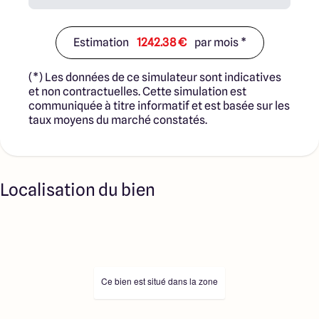
sélectionnés sont disponibles à la date de la première
parution de l’annonce. En aucun cas Maisons ARLOGIS ou
ses collaborateurs ne sont propriétaires des terrains, ne
Estimation
1242.38 €
par mois *
jouent un rôle d’intermédiation ou de négociation sur la
transaction et ne participent à la vente. Prix indiqués par
(*) Les données de ce simulateur sont indicatives
nos partenaires fonciers.
et non contractuelles. Cette simulation est
communiquée à titre informatif et est basée sur les
taux moyens du marché constatés.
Localisation du bien
Ce bien est situé dans la zone