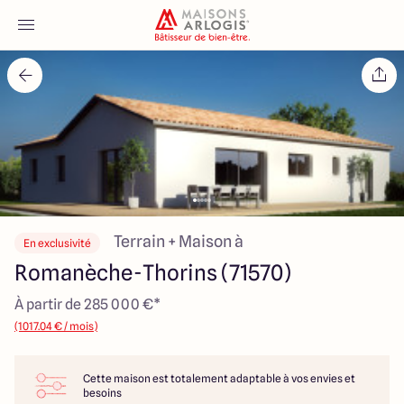
Accueil
Nos maisons
Nos annonces
Votre projet
Terrain + Maison à
En exclusivité
Romanèche-Thorins (71570)
Qui sommes-nous
À partir de 285 000 €*
(1017.04 € / mois)
Cette maison est totalement adaptable à vos envies et
Maisons ARLOGIS Macon
besoins