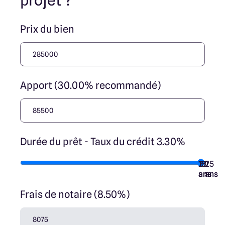
projet ?
nos partenaires fonciers.
Prix du bien
Apport (30.00% recommandé)
Durée du prêt - Taux du crédit 3.30%
10
15
20
7
25
ans
ans
ans
ans
ans
Frais de notaire (8.50%)