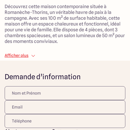
Découvrez cette maison contemporaine située à
Romanèche-Thorins, un véritable havre de paix à la
campagne. Avec ses 100 m² de surface habitable, cette
maison offre un espace chaleureux et fonctionnel, idéal
pour une vie de famille. Elle dispose de 4 pièces, dont 3
chambres spacieuses, et un salon lumineux de 50 m² pour
des moments conviviaux.
Le garage attenant facilite le stationnement et le
Afficher plus
chauffage par pompe à chaleur garantit un confort
optimal tout au long de l'année.
Demande d’information
Le terrain de 640 m², exposé plein sud, vous permet de
profiter d'un cadre de vie agréable et paisible, tout en
étant à proximité de commodités essentielles. Vous
trouverez des crèches, des espaces verts, des services
de santé et des commerces à proximité, le tout dans un
environnement tranquille et pittoresque. De plus, un
accès rapide à l'autoroute et une station de train à
proximité favorisent vos déplacements.
Ne manquez pas cette opportunité unique d’acquérir une