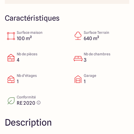
112 Route de Lyon
71000 Mâcon
Caractéristiques
Surface maison
Surface Terrain
4.3
4.6
100 m²
640 m²
Nb de pièces
Nb de chambres
4
3
Nb d’étages
Garage
1
1
Conformité
RE 2020
Description