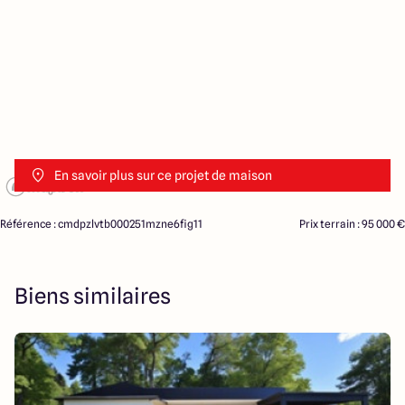
En savoir plus sur ce projet de maison
Référence : cmdpzlvtb000251mzne6fig11
Prix terrain : 95 000 €
Biens similaires