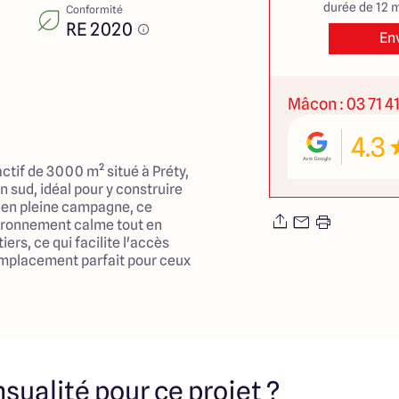
durée de 12 m
Conformité
RE 2020
En
Mâcon : 03 71 4
4.3
ctif de 3000 m² situé à Préty,
n sud, idéal pour y construire
é en pleine campagne, ce
vironnement calme tout en
ers, ce qui facilite l'accès
emplacement parfait pour ceux
e vie paisible et agréable,
struire une maison selon vos
tte opportunité unique de
ans un lieu privilégié. Prix de
sualité pour ce projet ?
es et réalisations ARLOGIS