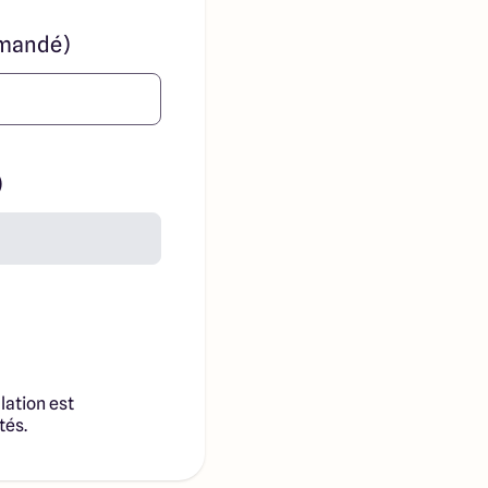
mandé)
)
lation est
tés.