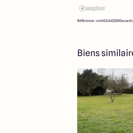
Référence : cmb53zb02000euwzh
Biens similai