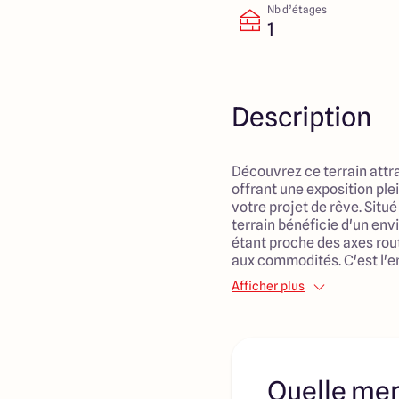
Nb d’étages
1
Description
Découvrez ce terrain attra
offrant une exposition plei
votre projet de rêve. Situ
terrain bénéficie d'un en
étant proche des axes routi
aux commodités. C'est l'
qui recherchent un cadre d
Afficher plus
avec la possibilité de con
envies. Ne manquez pas ce
créer votre havre de paix d
vente : 45 000 €.
Quelle men
Découvrez toutes nos offr