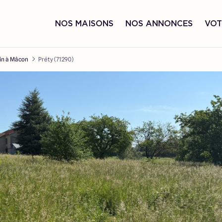
NOS MAISONS
NOS ANNONCES
VOT
in à Mâcon
Préty (71290)