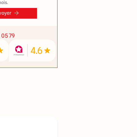
ois.
voyer
1 05 79
4.6