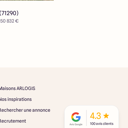
(71290)
e 50 832 €
Maisons ARLOGIS
Nos inspirations
Rechercher une annonce
4.3
Recrutement
100 avis clients