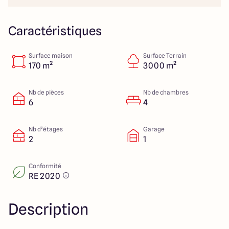
112 Route de Lyon
71000 Mâcon
Caractéristiques
Surface maison
Surface Terrain
4.3
4.6
170 m²
3000 m²
Nb de pièces
Nb de chambres
6
4
Nb d’étages
Garage
2
1
Conformité
RE 2020
Description