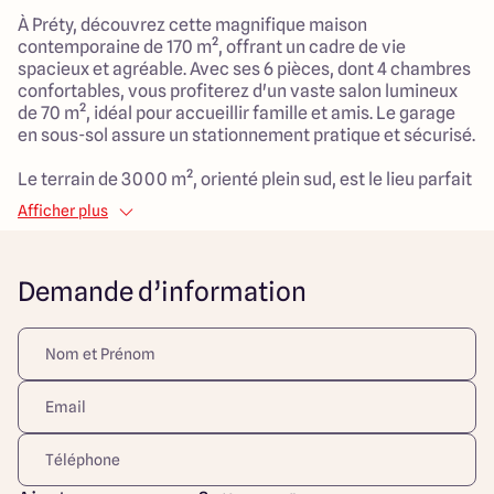
À Préty, découvrez cette magnifique maison
contemporaine de 170 m², offrant un cadre de vie
spacieux et agréable. Avec ses 6 pièces, dont 4 chambres
confortables, vous profiterez d'un vaste salon lumineux
de 70 m², idéal pour accueillir famille et amis. Le garage
en sous-sol assure un stationnement pratique et sécurisé.
Le terrain de 3000 m², orienté plein sud, est le lieu parfait
pour savourer la tranquillité de la campagne. Situé à
Afficher plus
proximité des axes routiers, cet emplacement combine le
charme de la nature et l'accessibilité, vous permettant de
profiter de la sérénité tout en étant proche des
Demande d’information
commodités.
Cette propriété représente une opportunité rare, où
confort moderne et cadre de vie idyllique se rencontrent.
N'attendez plus pour visiter ce bien d'exception !
Découvrez toutes nos offres et réalisations ARLOGIS sur
notre site Internet. Visuel d'illustration. Le modèle est
totalement adaptable à vos envies et besoins et
personnalisable grâce à de nombreuses options de