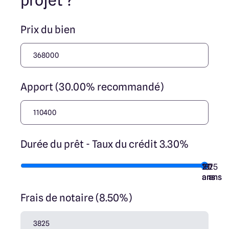
projet ?
Prix du bien
Apport (30.00% recommandé)
Durée du prêt - Taux du crédit 3.30%
10
15
20
7
25
ans
ans
ans
ans
ans
Frais de notaire (8.50%)