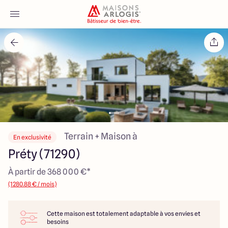
Accueil
Nos maisons
Nos annonces
Votre projet
Terrain + Maison à
En exclusivité
Préty (71290)
Qui sommes-nous
À partir de 368 000 €*
(1280.88 € / mois)
Cette maison est totalement adaptable à vos envies et
Maisons ARLOGIS Macon
besoins