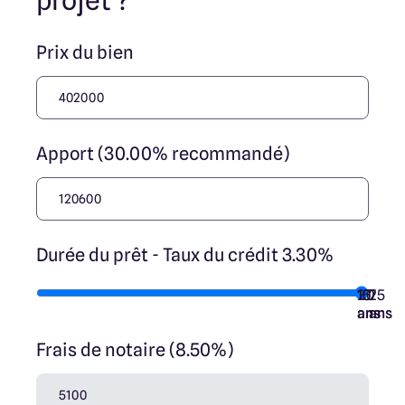
projet ?
Prix du bien
Apport (30.00% recommandé)
Durée du prêt - Taux du crédit 3.30%
10
15
20
7
25
ans
ans
ans
ans
ans
Frais de notaire (8.50%)