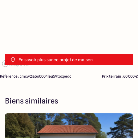
En savoir plus sur ce projet de maison
Référence : cmcw2ia5o0004leu59toxpedc
Prix terrain : 60 000 €
Biens similaires