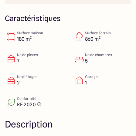
112 Route de Lyon
71000 Mâcon
Caractéristiques
Surface maison
Surface Terrain
4.3
4.6
180 m²
860 m²
Nb de pièces
Nb de chambres
7
5
Nb d’étages
Garage
2
1
Conformité
RE 2020
Description