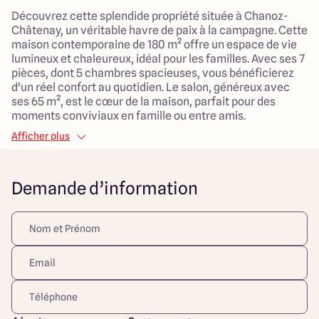
Découvrez cette splendide propriété située à Chanoz-
Châtenay, un véritable havre de paix à la campagne. Cette
maison contemporaine de 180 m² offre un espace de vie
lumineux et chaleureux, idéal pour les familles. Avec ses 7
pièces, dont 5 chambres spacieuses, vous bénéficierez
d'un réel confort au quotidien. Le salon, généreux avec
ses 65 m², est le cœur de la maison, parfait pour des
moments conviviaux en famille ou entre amis.
Afficher plus
Le garage en sous-sol ajoute une dimension pratique à
cette maison, tandis que le chauffage par pompe à
chaleur assure une consommation énergétique
Demande d’information
optimisée. Le terrain de 860 m², orienté plein sud, vous
permet de profiter d’un cadre de vie agréable et
ensoleillé, parfait pour des activités en extérieur.
Située dans un environnement calme et paisible, cette
propriété est également à proximité des commodités
nécessaires pour un mode de vie pratique. Ne manquez
pas cette opportunité de devenir propriétaire d’un bien
d’exception, alliant confort moderne et nature
environnante.