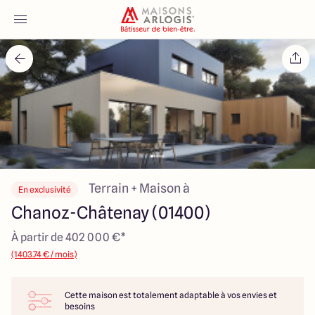
Accueil
Nos maisons
Nos annonces
Votre projet
Terrain + Maison à
En exclusivité
Chanoz-Châtenay (01400)
Qui sommes-nous
À partir de 402 000 €*
(1403.74 € / mois)
Cette maison est totalement adaptable à vos envies et
Maisons ARLOGIS Macon
besoins