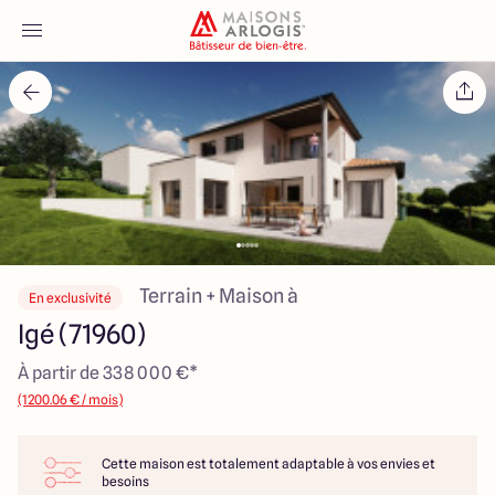
Accueil
Nos maisons
Nos annonces
Votre projet
Terrain + Maison à
En exclusivité
Igé (71960)
Qui sommes-nous
À partir de 338 000 €*
(1200.06 € / mois)
Cette maison est totalement adaptable à vos envies et
Maisons ARLOGIS Macon
besoins