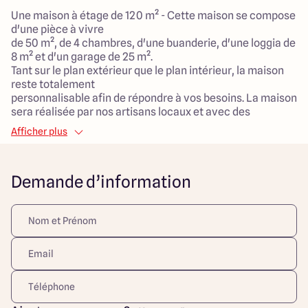
Une maison à étage de 120 m² - Cette maison se compose
d'une pièce à vivre
de 50 m², de 4 chambres, d'une buanderie, d'une loggia de
8 m² et d'un garage de 25 m².
Tant sur le plan extérieur que le plan intérieur, la maison
reste totalement
personnalisable afin de répondre à vos besoins. La maison
sera réalisée par nos artisans locaux et avec des
matériaux durables et de qualité fournis localement.
Afficher plus
Maison faible consommation avec le système de
chauffage et/ou climatisation
de votre choix.
Demande d’information
***
Découvrez ce terrain idéalement situé à Igé, offrant une
magnifique superficie de 1000 m², parfait pour construire
votre future maison. Orienté plein sud, ce terrain
bénéficie d'une exposition optimale pour profiter
pleinement des rayons du soleil tout au long de la journée.
Niché dans un cadre calme et verdoyant, il vous place à
proximité de plusieurs commodités : arrêts de bus,
crèches, espaces verts, services de santé, école