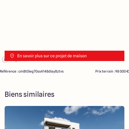
En savoir plus sur ce projet de maison
Référence : cm8t0ieg70ss4148diay8ztvs
Prix terrain : 98 000 €
Biens similaires