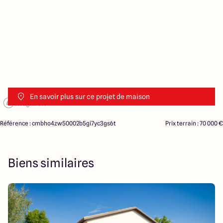
En savoir plus sur ce projet de maison
Référence : cmbho4zw50002b5gi7yc3gs6t
Prix terrain : 70 000 €
Biens similaires