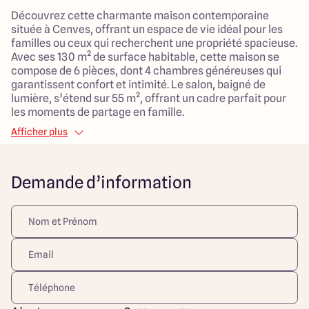
Découvrez cette charmante maison contemporaine
située à Cenves, offrant un espace de vie idéal pour les
familles ou ceux qui recherchent une propriété spacieuse.
Avec ses 130 m² de surface habitable, cette maison se
compose de 6 pièces, dont 4 chambres généreuses qui
garantissent confort et intimité. Le salon, baigné de
lumière, s’étend sur 55 m², offrant un cadre parfait pour
les moments de partage en famille.
Afficher plus
La maison bénéficie d'une modernité incontestable grâce
à son système de chauffage par pompe à chaleur et une
distribution d'eau chaude individuelle, garantissant un
Demande d’information
confort optimal tout au long de l'année. De plus, son
garage en sous-sol apporte une touche pratique pour le
stationnement et le rangement.
Le terrain de 1500 m², orienté plein sud, est idéalement
situé à la campagne, vous offrant une tranquillité
appréciable tout en étant à proximité des commodités.
Que vous souhaitiez profiter de l'extérieur ou envisager
des projets d'aménagement, cet espace vert saura vous
séduire.