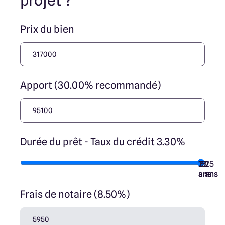
projet ?
jouent un rôle d’intermédiation ou de négociation sur la
transaction et ne participent à la vente. Prix indiqués par
nos partenaires fonciers.
Prix du bien
Apport (30.00% recommandé)
Durée du prêt - Taux du crédit 3.30%
10
15
20
7
25
ans
ans
ans
ans
ans
Frais de notaire (8.50%)