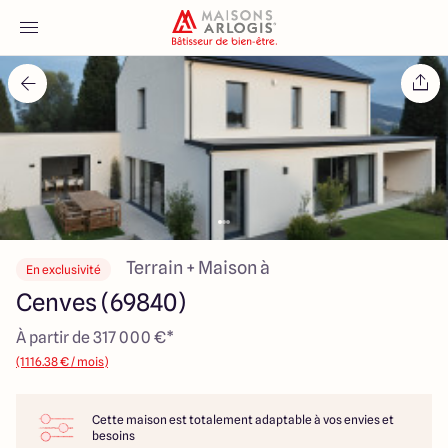
Accueil
Nos maisons
Nos annonces
Votre projet
Terrain + Maison à
En exclusivité
Cenves (69840)
Qui sommes-nous
À partir de 317 000 €*
(1116.38 € / mois)
Cette maison est totalement adaptable à vos envies et
Maisons ARLOGIS Macon
besoins