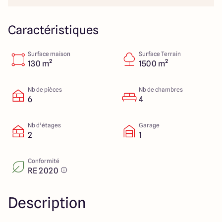
112 Route de Lyon
71000 Mâcon
Caractéristiques
Surface maison
Surface Terrain
4.3
4.6
130 m²
1500 m²
Nb de pièces
Nb de chambres
6
4
Nb d’étages
Garage
2
1
Conformité
RE 2020
Description