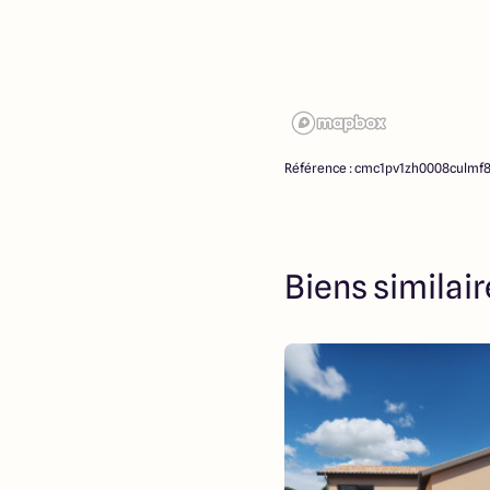
Référence : cmc1pv1zh0008culmf
Biens similai