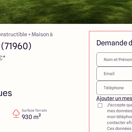
onstructible + Maison à
Demande d
 (71960)
 €*
ues
Ajouter un me
J'accepte qu
Surface Terrain
mes données
930 m²
mon téléphon
contacter af
Ces données 