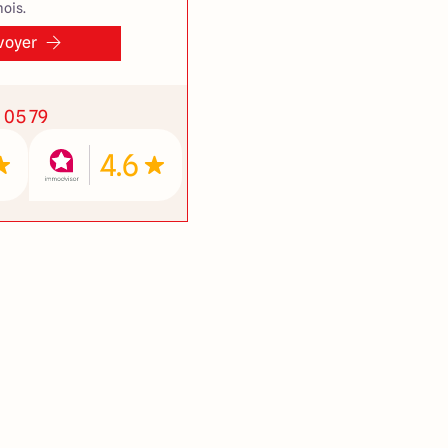
ois.
voyer
1 05 79
4.6