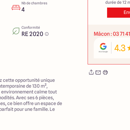
durée de 12 m
Nb de chambres
4
En
Conformité
RE 2020
Mâcon : 03 71 4
4.3
ez cette opportunité unique
ntemporaine de 130 m²,
n environnement calme tout
dités. Avec ses 6 pièces,
s, ce bien offre un espace de
parfait pour une famille. Le
e cœur de la maison, idéal pour
de moments agréables.