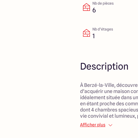
Nb de pièces
6
Nb d’étages
1
Description
À Berzé-la-Ville, découvr
d’acquérir une maison co
idéalement située dans u
en étant proche des commo
dont 4 chambres spacieuse
vie convivial et lumineux, 
vaste salon de 55 m² est l
Afficher plus
se retrouver et profiter 