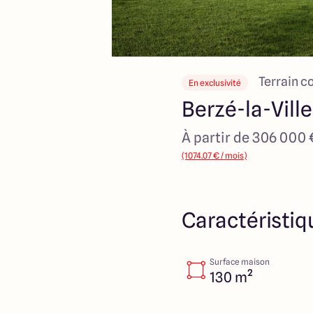
Terrain c
En exclusivité
Berzé-la-Ville
À partir de 306 000
(1074.07 € / mois)
Caractéristiq
Surface maison
130 m²