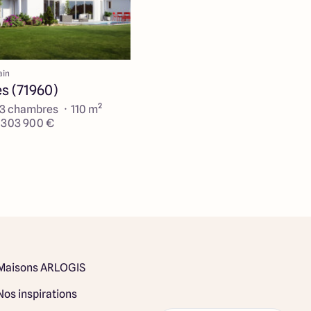
ain
s (71960)
 3 chambres · 110 m²
e 303 900 €
Maisons ARLOGIS
Nos inspirations