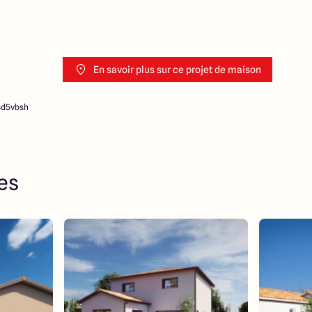
En savoir plus sur ce projet de maison
8d5vbsh
res