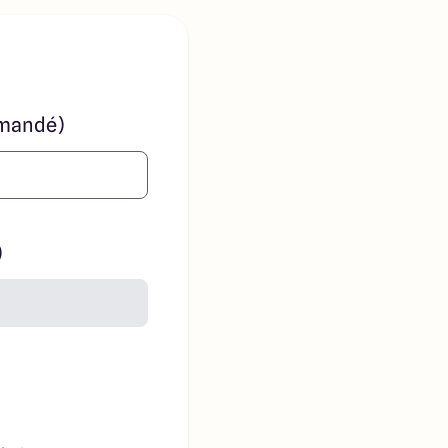
mandé)
)