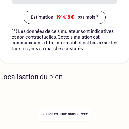
notre site Internet. Visuel d'illustration. Le modèle est
totalement adaptable à vos envies et besoins et
personnalisable grâce à de nombreuses options de
Estimation
1914.18 €
par mois *
finition. Nous consulter pour plus d’informations. Le prix
affiché comprend le coût du terrain et de la construction
(*) Les données de ce simulateur sont indicatives
hors frais de notaire et taxes. Les annonces de terrains
et non contractuelles. Cette simulation est
constructibles sont sélectionnées auprès de nos
communiquée à titre informatif et est basée sur les
partenaires fonciers selon disponibilités et autorisation
taux moyens du marché constatés.
de publicité en vue de construire une maison neuve avec
un Contrat de Construction de Maison Individuelle dans le
cadre de la loi du 19/12/1990. Ces derniers sont soit des
professionnels dûment habilités à la transaction
immobilière, soit des particuliers. Les terrains
Localisation du bien
sélectionnés sont disponibles à la date de la première
parution de l’annonce. En aucun cas Maisons ARLOGIS ou
ses collaborateurs ne sont propriétaires des terrains, ne
jouent un rôle d’intermédiation ou de négociation sur la
transaction et ne participent à la vente. Prix indiqués par
nos partenaires fonciers.
Ce bien est situé dans la zone