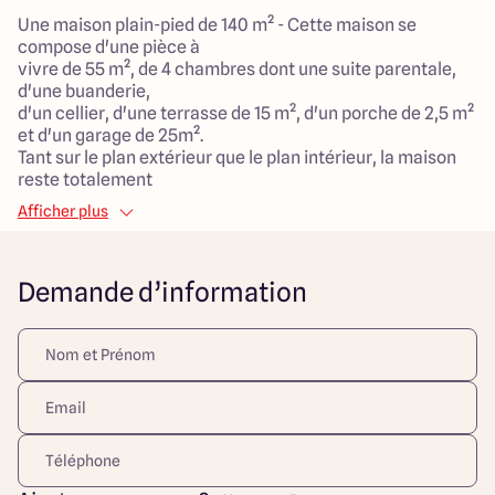
Une maison plain-pied de 140 m² - Cette maison se
compose d'une pièce à
vivre de 55 m², de 4 chambres dont une suite parentale,
d'une buanderie,
d'un cellier, d'une terrasse de 15 m², d'un porche de 2,5 m²
et d'un garage de 25m².
Tant sur le plan extérieur que le plan intérieur, la maison
reste totalement
personnalisable afin de répondre à vos besoins. La maison
Afficher plus
sera réalisée par nos artisans locaux et avec des
matériaux durables et de qualité fournis localement.
Maison faible consommation avec le système de
Demande d’information
chauffage et/ou climatisation
de votre choix.
***
Découvrez votre terrain de rêve à Charnay-lès-Mâcon,
l'endroit idéal pour créer votre maison sur mesure avec
Maisons ARLOGIS ! Vous aspirez à vivre dans une maison
conçue spécialement pour vous, à Charnay-lès-Mâcon,
dans le département de la Saône-et-Loire (71) ? Maisons
ARLOGIS, le spécialiste du sur-mesure depuis 1988, vous