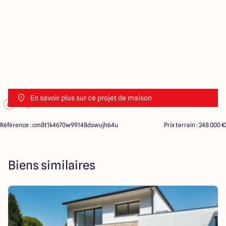
En savoir plus sur ce projet de maison
Référence : cm8t1k4670w99148dswujh64u
Prix terrain : 248 000 €
Biens similaires