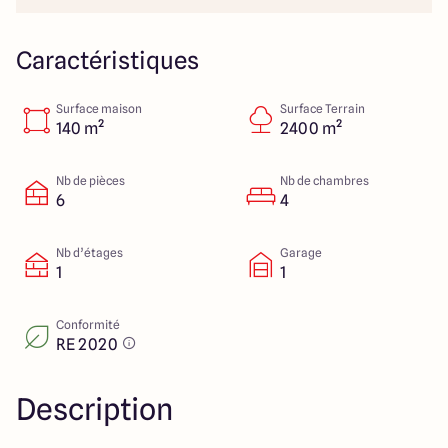
112 Route de Lyon
71000 Mâcon
Caractéristiques
Surface maison
Surface Terrain
4.3
4.6
140 m²
2400 m²
Nb de pièces
Nb de chambres
6
4
Nb d’étages
Garage
1
1
Conformité
RE 2020
Description