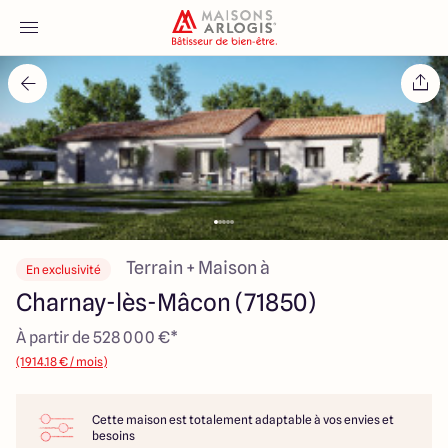
Accueil
Nos maisons
Nos annonces
Votre projet
Terrain + Maison à
En exclusivité
Charnay-lès-Mâcon (71850)
Qui sommes-nous
À partir de 528 000 €*
(1914.18 € / mois)
Cette maison est totalement adaptable à vos envies et
Maisons ARLOGIS Macon
besoins