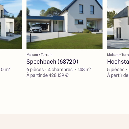
Maison + Terrain
Maison + Terr
Spechbach (68720)
Hochsta
20 m²
6 pièces · 4 chambres · 148 m²
5 pièces ·
À partir de 428 139 €
À partir d