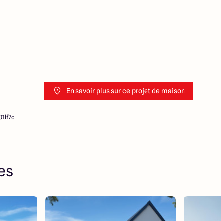
En savoir plus sur ce projet de maison
1lf7c
res