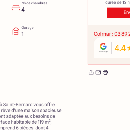
durée de 12 m
Nb de chambres
4
En
Garage
1
Colmar : 03 89 2
4.4
 à Saint-Bernard vous offre
le rêve d'une maison spacieuse
ent adaptée aux besoins de
rface habitable de 119 m²,
prend 6 pièces, dont 4