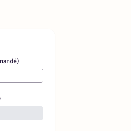
mandé)
)