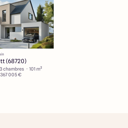
ain
tt (68720)
 3 chambres · 101 m²
e 367 005 €