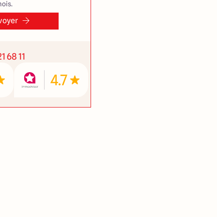
ois.
voyer
1 68 11
4.7