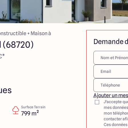
onstructible + Maison à
Demande d
d (68720)
€*
ues
Ajouter un me
J'accepte qu
Surface Terrain
mes données
799 m²
mon téléphon
contacter af
Ces données 