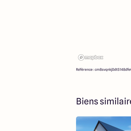
Référence : cm8svqnkj0dt5148dfe0
Biens similai