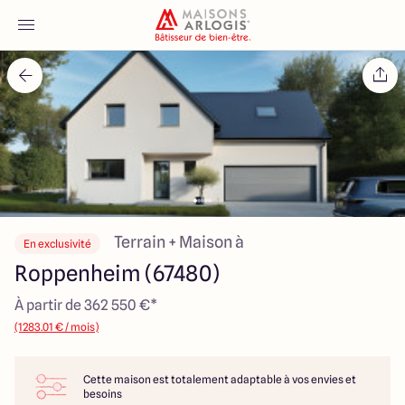
Accueil
Nos maisons
Nos annonces
Votre projet
Terrain + Maison à
En exclusivité
Roppenheim (67480)
Qui sommes-nous
À partir de 362 550 €*
(1283.01 € / mois)
Cette maison est totalement adaptable à vos envies et
Maisons ARLOGIS Alsace
besoins