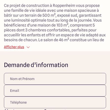
Ce projet de construction à Roppenheim vous propose
une famille de vie idéale avec une maison spacieuse à
bâtir sur un terrain de 500 m², exposé sud, garantissant
une luminosité optimale tout au long de la journée. Vous
bénéficierez d'une maison de 103 m², comprenant 5
pièces dont 3 chambres confortables, parfaites pour
accueillir les enfants et offrir un espace de vie adapté aux
besoins de chacun. Le salon de 46 m² constitue un lieu de
réunion chaleureux pour toute la famille.
Afficher plus
Ce projet, situé dans un environnement paisible et
agréable, est également proche de la frontière allemande,
Demande d’information
ajoutant une dimension pratique à votre quotidien.
L'accès rapide aux commodités et à la ville assure un
cadre de vie équilibré entre tranquillité et convivialité. De
plus, le garage attenant offre un confort supplémentaire
et des solutions de rangement efficaces.
En optant pour cette construction traditionnelle, vous
ferez le choix d'un foyer où chacun pourra s'épanouir
pleinement, dans une atmosphère familiale et
accueillante. Un tout dans un cadre idéal qui saura