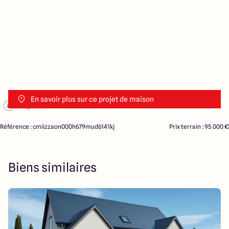
En savoir plus sur ce projet de maison
Référence : cmiizzaon000h679mud6141kj
Prix terrain : 95 000 €
Biens similaires