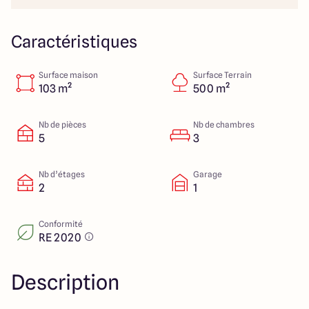
Colmar
03 89 21 68 11
Rixheim
03 89 56 14 22
Sélestat
03 88 92 88 12
Caractéristiques
Strasbourg
03 88 68 83 69
Surface maison
Surface Terrain
103 m²
500 m²
4.4
4.7
Nb de pièces
Nb de chambres
5
3
Nb d’étages
Garage
2
1
Conformité
RE 2020
Description