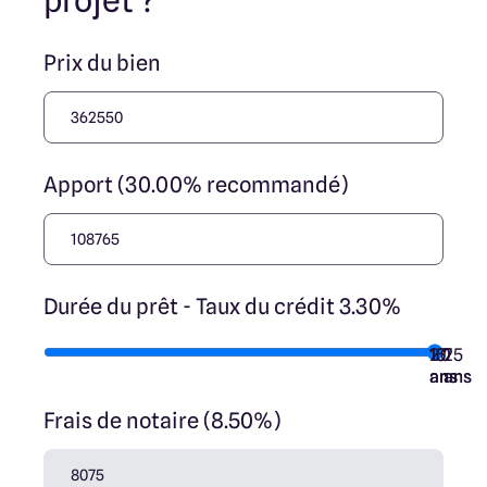
projet ?
Prix du bien
Apport (30.00% recommandé)
Durée du prêt - Taux du crédit 3.30%
10
15
20
7
25
ans
ans
ans
ans
ans
Frais de notaire (8.50%)