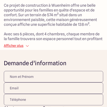
Ce projet de construction à Wuenheim offre une belle
opportunité pour les familles en quête d'espace et de
confort. Sur un terrain de 574 m² situé dans un
environnement paisible, cette maison généreusement
conçue affiche une superficie habitable de 138 m².
Avec ses 6 pièces, dont 4 chambres, chaque membre de
la famille trouvera son espace personnel tout en profitant
de moments de convivialité dans des pièces bien
Afficher plus
agencées. La disposition réfléchie des espaces de vie
favorisera le confort au quotidien, permettant à chacun
de s’épanouir dans un cadre harmonieux.
Demande d’information
Le terrain, offre un cadre de vie idéal pour les enfants, où
ils pourront s’épanouir en toute sécurité tout en profitant
d'un contact direct avec la nature. Ce projet est parfait
pour les familles qui souhaitent allier modernité et
environnement serein.
N'attendez plus pour faire de ce lieu, le vôtre !
Découvrez toutes nos offres et réalisations ARLOGIS sur