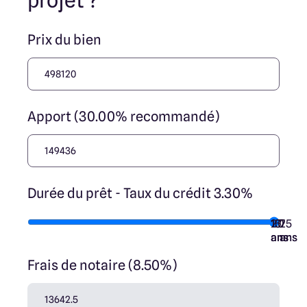
projet ?
Prix du bien
Apport (30.00% recommandé)
Durée du prêt - Taux du crédit 3.30%
10
15
20
7
25
ans
ans
ans
ans
ans
Frais de notaire (8.50%)