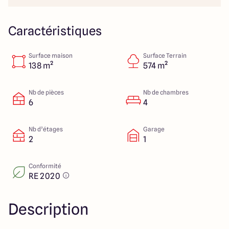
Colmar
03 89 21 68 11
Rixheim
03 89 56 14 22
Sélestat
03 88 92 88 12
Caractéristiques
Strasbourg
03 88 68 83 69
Surface maison
Surface Terrain
138 m²
574 m²
4.4
4.7
Nb de pièces
Nb de chambres
6
4
Nb d’étages
Garage
2
1
Conformité
RE 2020
Description