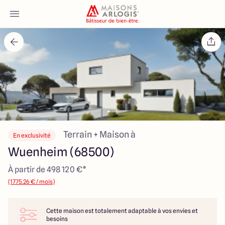
Accueil
Nos maisons
Nos annonces
Votre projet
Terrain + Maison à
En exclusivité
Wuenheim (68500)
Qui sommes-nous
À partir de 498 120 €*
(1775.26 € / mois)
Cette maison est totalement adaptable à vos envies et
Maisons ARLOGIS Alsace
besoins