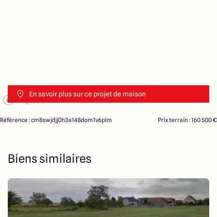
En savoir plus sur ce projet de maison
Référence : cm8swjdjj0h3a148dom1v6plm
Prix terrain : 160 500 €
Biens similaires