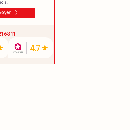
ois.
voyer
1 68 11
4.7