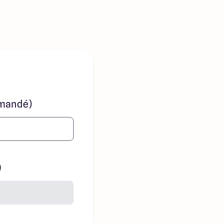
mandé)
)