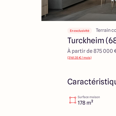
Terrain c
En exclusivité
Turckheim (6
À partir de 875 000 
(3161.35 € / mois)
Caractéristiq
Surface maison
178 m²