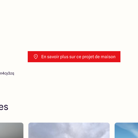
En savoir plus sur ce projet de maison
5n4cy3zq
res