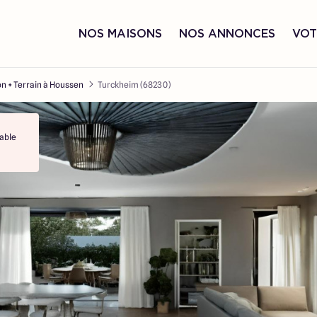
NOS MAISONS
NOS ANNONCES
VOT
n + Terrain à Houssen
Turckheim (68230)
able