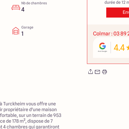
durée de 12 m
Nb de chambres
4
En
Garage
1
Colmar : 03 89 2
4.4
 à Turckheim vous offre une
ir propriétaire d'une maison
fortable, sur un terrain de 953
ce de 178 m², dispose de 7
t 4 chambres qui garantiront