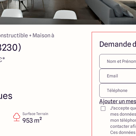
onstructible + Maison à
Demande d
8230)
€*
ues
Ajouter un me
J'accepte qu
Surface Terrain
mes données
953 m²
mon téléphon
contacter af
Ces données 