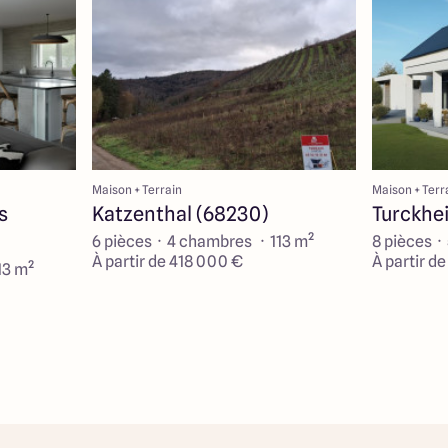
Maison + Terrain
Maison + Terr
s
Katzenthal (68230)
Turckhe
6 pièces · 4 chambres · 113 m²
8 pièces ·
À partir de 418 000 €
À partir d
13 m²