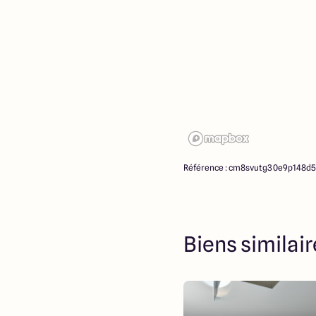
Référence : cm8svutg30e9p148d
Biens similai