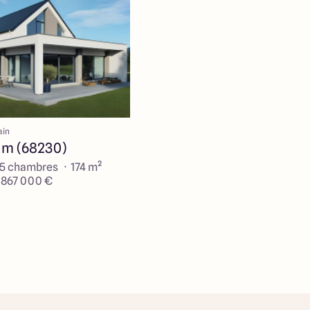
ain
im (68230)
 5 chambres · 174 m²
e 867 000 €