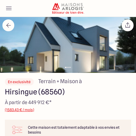
Accueil
Nos maisons
Nos annonces
Votre projet
Terrain + Maison à
En exclusivité
Hirsingue (68560)
Qui sommes-nous
À partir de 449 912 €*
(1583.43 € / mois)
Cette maison est totalement adaptable à vos envies et
Maisons ARLOGIS Alsace
besoins