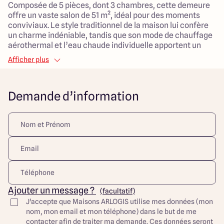
Composée de 5 pièces, dont 3 chambres, cette demeure
offre un vaste salon de 51 m², idéal pour des moments
conviviaux. Le style traditionnel de la maison lui confère
un charme indéniable, tandis que son mode de chauffage
aérothermal et l’eau chaude individuelle apportent un
confort moderne au quotidien.
Afficher plus
Le terrain de 535 m² est stratégiquement situé en pleine
campagne, orienté au sud, garantissant une luminosité
Demande d’information
optimale tout au long de la journée. Vous profiterez d’un
cadre verdoyant et paisible, tout en étant à proximité des
écoles, de services de santé et de zones commerciales.
C'est un environnement qui permet à vos enfants de
s’épanouir en toute sécurité. Les espaces extérieurs
pourront être aménagés selon vos envies, offrant un lieu
de vie supplémentaire pour profiter des beaux jours.
Ce projet de construction allie confort, espace et qualité
de vie, vous permettant de bâtir le foyer de vos rêves
Ajouter un message ?
(facultatif)
dans un décor enchanteur.
J'accepte que Maisons ARLOGIS utilise mes données (mon
nom, mon email et mon téléphone) dans le but de me
Découvrez toutes nos offres et réalisations ARLOGIS sur
contacter afin de traiter ma demande. Ces données seront