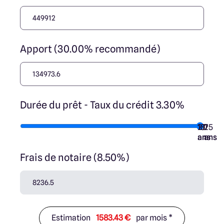
Apport (30.00% recommandé)
Durée du prêt - Taux du crédit 3.30%
10
15
20
7
25
ans
ans
ans
ans
ans
Frais de notaire (8.50%)
Estimation
1583.43 €
par mois *