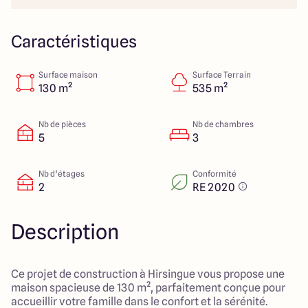
Colmar
03 89 21 68 11
Rixheim
03 89 56 14 22
Sélestat
03 88 92 88 12
Caractéristiques
Strasbourg
03 88 68 83 69
Surface maison
Surface Terrain
130 m²
535 m²
4.4
4.7
Nb de pièces
Nb de chambres
5
3
Nb d’étages
Conformité
2
RE 2020
Description
Ce projet de construction à Hirsingue vous propose une
maison spacieuse de 130 m², parfaitement conçue pour
accueillir votre famille dans le confort et la sérénité.