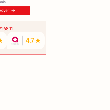
ois.
voyer
1 68 11
4.7