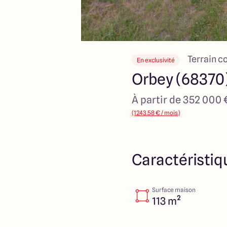
Terrain c
En exclusivité
Orbey (68370
À partir de 352 000 
(1243.58 € / mois)
Caractéristiq
Surface maison
113 m²