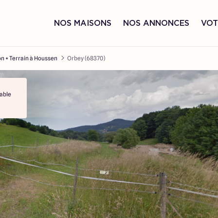
NOS MAISONS
NOS ANNONCES
VOT
n + Terrain à Houssen
Orbey (68370)
able