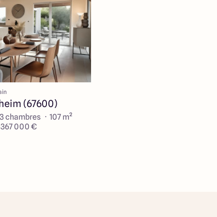
ain
heim (67600)
 3 chambres · 107 m²
e 367 000 €