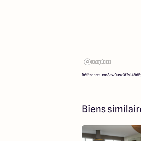
Référence : cm8sw0usz0f2v148d
Biens similai