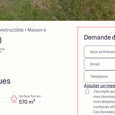
onstructible + Maison à
Demande d
)
€*
ues
Ajouter un me
J'accepte qu
Surface Terrain
mes données
570 m²
mon téléphon
contacter af
Ces données 