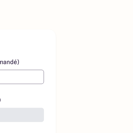
mandé)
)