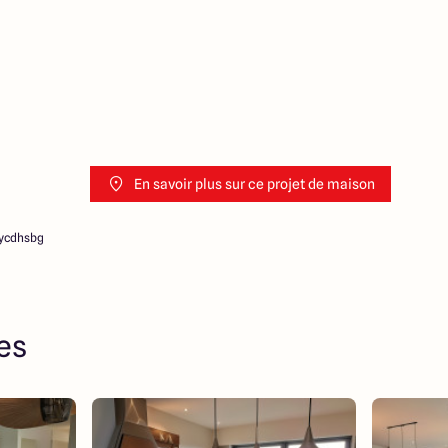
En savoir plus sur ce projet de maison
5ycdhsbg
res