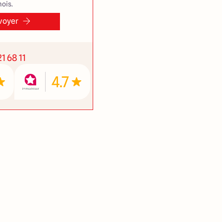
ois.
voyer
1 68 11
4.7