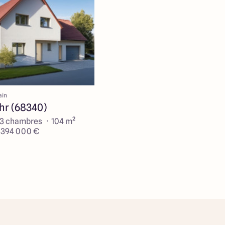
ain
hr (68340)
 3 chambres · 104 m²
e 394 000 €