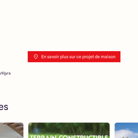
 ne jouent un rôle
ociation sur la transaction et
Prix indiqués par nos
En savoir plus sur ce projet de maison
9ijyra
res