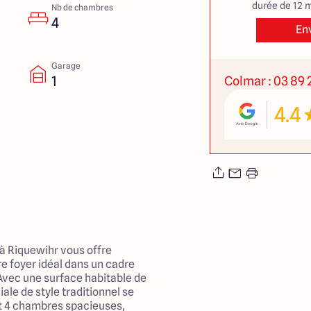
durée de 12 m
Nb de chambres
4
En
Garage
1
Colmar : 03 89 2
4.4
 à Riquewihr vous offre
re foyer idéal dans un cadre
 Avec une surface habitable de
ale de style traditionnel se
t 4 chambres spacieuses,