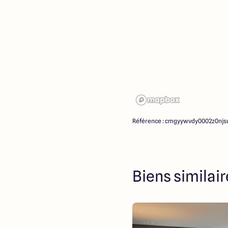
propriétaires des terrains,
d’intermédiation ou de nég
ne participent à la vente. 
partenaires fonciers.
Référence : cmgyywvdy0002z0njsu
Biens similai