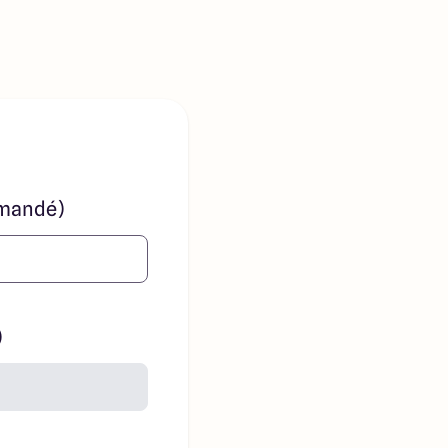
mandé)
)