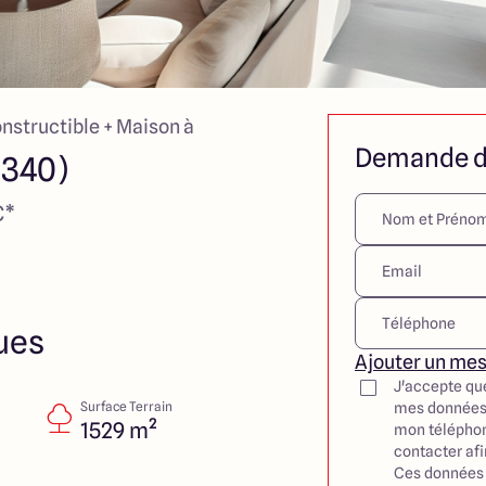
onstructible + Maison à
Demande d
8340)
€*
ues
Ajouter un me
J'accepte qu
Surface Terrain
mes données
1529 m²
mon téléphon
contacter af
Ces données 