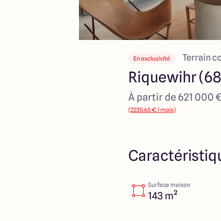
Terrain c
En exclusivité
Riquewihr (6
À partir de 621 000 
(2235.65 € / mois)
Caractéristiq
Surface maison
143 m²