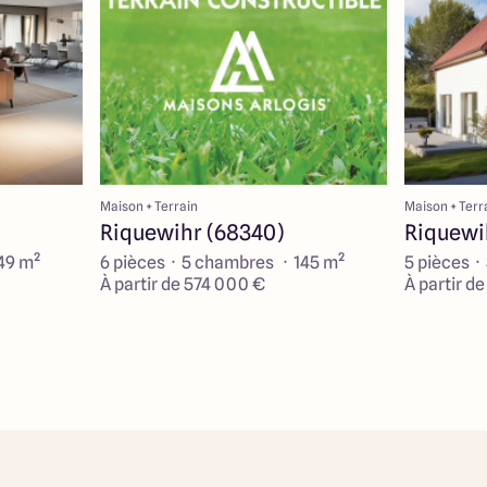
Maison + Terrain
Maison + Terr
Riquewihr (68340)
Riquewi
49 m²
6 pièces · 5 chambres · 145 m²
5 pièces ·
À partir de 574 000 €
À partir d