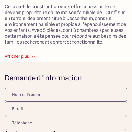
Ce projet de construction vous offre la possibilité de
devenir propriétaire d'une maison familiale de 104 m² sur
un terrain idéalement situé à Dessenheim, dans un
environnement paisible et propice à l’épanouissement de
vos enfants. Avec 5 pièces, dont 3 chambres spacieuses,
cette maison a été pensée pour répondre aux besoins des
familles recherchant confort et fonctionnalité.
Le vaste espace de vie, lumineux et bien agencé,
Afficher plus
favorisera votre quotidien, tandis que la proximité avec la
nature garantit un cadre de vie agréable. La dimension
généreuse des pièces permet une utilisation optimale de
Demande d’information
chaque espace, créant ainsi une ambiance conviviale
pour tous les membres de la famille.
Le terrain, parfaitement exposé, vous permettra de
profiter d’espaces extérieurs propices aux activités en
plein air et moments de détente. Imaginez des après-
midis ensoleillés passés dans votre jardin, où vos enfants
pourront jouer en toute sécurité.
Ce projet est une opportunité à ne pas manquer pour les