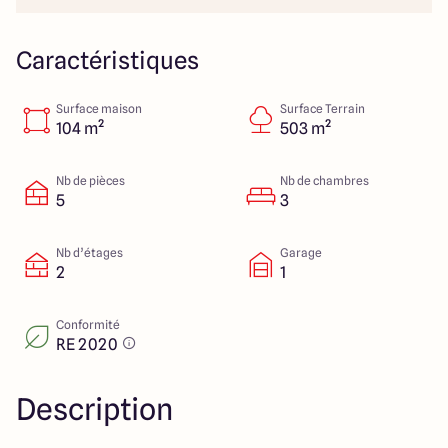
Colmar
03 89 21 68 11
Rixheim
03 89 56 14 22
Sélestat
03 88 92 88 12
Caractéristiques
Strasbourg
03 88 68 83 69
Surface maison
Surface Terrain
104 m²
503 m²
4.4
4.7
Nb de pièces
Nb de chambres
5
3
Nb d’étages
Garage
2
1
Conformité
RE 2020
Description