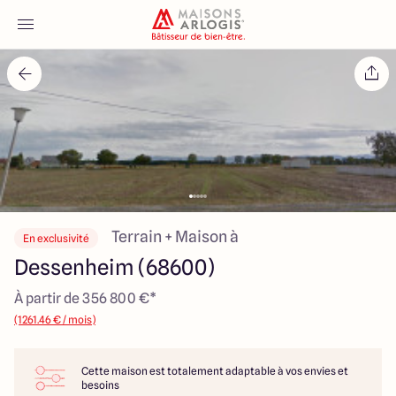
Accueil
Nos maisons
Nos annonces
Votre projet
Terrain + Maison à
En exclusivité
Dessenheim (68600)
Qui sommes-nous
À partir de 356 800 €*
(1261.46 € / mois)
Cette maison est totalement adaptable à vos envies et
Maisons ARLOGIS Alsace
besoins