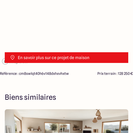
En savoir plus sur ce projet de maison
Référence : cm8swlqt40h6v148dxhxvhxtw
Prix terrain : 128 250 €
Biens similaires