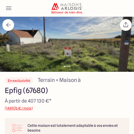
Accueil
Nos maisons
Nos annonces
Votre projet
Terrain + Maison à
En exclusivité
Epfig (67680)
Qui sommes-nous
À partir de 407 130 €*
(1449.76 € / mois)
Cette maison est totalement adaptable à vos envies et
Maisons ARLOGIS Alsace
besoins