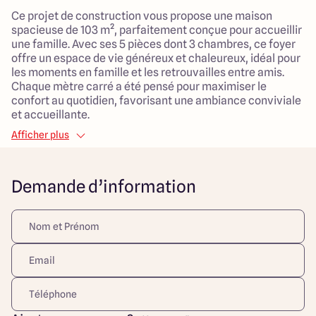
Ce projet de construction vous propose une maison
spacieuse de 103 m², parfaitement conçue pour accueillir
une famille. Avec ses 5 pièces dont 3 chambres, ce foyer
offre un espace de vie généreux et chaleureux, idéal pour
les moments en famille et les retrouvailles entre amis.
Chaque mètre carré a été pensé pour maximiser le
confort au quotidien, favorisant une ambiance conviviale
et accueillante.
Afficher plus
Le terrain, d'une superficie de 475 m², vous permet de
profiter d'un extérieur aménageable selon vos envies,
offrant un environnement agréable pour les enfants et un
Demande d’information
lieu de détente pour les parents. Cet emplacement
privilégié garantit un cadre de vie paisible tout en étant
proche de toutes les commodités nécessaires à votre
quotidien.
Ce projet représente une véritable opportunité pour les
familles en quête d'espace et de confort, tout en
bénéficiant d'un cadre de vie équilibré, où il fait bon vivre
et grandir. Ne laissez pas passer l'occasion de réaliser
votre rêve de construire la maison familiale idéale dans