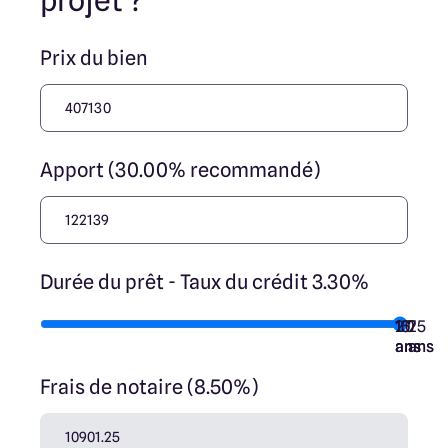
projet ?
jouent un rôle d’intermédiation ou de négociation sur la
transaction et ne participent à la vente. Prix indiqués par
nos partenaires fonciers.
Prix du bien
Apport (30.00% recommandé)
Durée du prêt - Taux du crédit 3.30%
10
15
20
7
25
ans
ans
ans
ans
ans
Frais de notaire (8.50%)