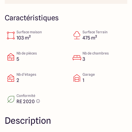
Colmar
03 89 21 68 11
Rixheim
03 89 56 14 22
Sélestat
03 88 92 88 12
Caractéristiques
Strasbourg
03 88 68 83 69
Surface maison
Surface Terrain
103 m²
475 m²
4.4
4.7
Nb de pièces
Nb de chambres
5
3
Nb d’étages
Garage
2
1
Conformité
RE 2020
Description