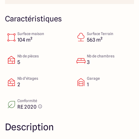
Colmar
03 89 21 68 11
Rixheim
03 89 56 14 22
Sélestat
03 88 92 88 12
Caractéristiques
Strasbourg
03 88 68 83 69
Surface maison
Surface Terrain
104 m²
563 m²
4.4
4.7
Nb de pièces
Nb de chambres
5
3
Nb d’étages
Garage
2
1
Conformité
RE 2020
Description