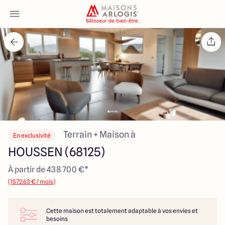
Accueil
Nos maisons
Nos annonces
Votre projet
Terrain + Maison à
En exclusivité
HOUSSEN (68125)
Qui sommes-nous
À partir de 438 700 €*
(1572.63 € / mois)
Cette maison est totalement adaptable à vos envies et
Maisons ARLOGIS Alsace
besoins