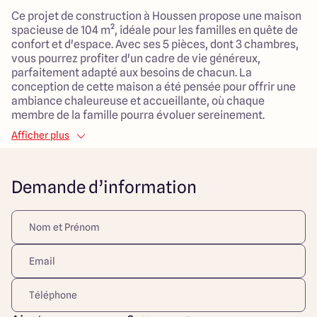
Ce projet de construction à Houssen propose une maison
spacieuse de 104 m², idéale pour les familles en quête de
confort et d'espace. Avec ses 5 pièces, dont 3 chambres,
vous pourrez profiter d'un cadre de vie généreux,
parfaitement adapté aux besoins de chacun. La
conception de cette maison a été pensée pour offrir une
ambiance chaleureuse et accueillante, où chaque
membre de la famille pourra évoluer sereinement.
Afficher plus
Le terrain, d'une superficie de 563 m², est positionné dans
un environnement calme et verdoyant, propice aux
activités en plein air. il offre un cadre de vie agréable tout
Demande d’information
en étant proche des commodités essentielles. Les
enfants auront la chance d'évoluer dans un espace où la
nature est à portée de main, tout en bénéficiant de la
sécurité d'un quartier tranquille.
Ce projet vous permet de construire la maison selon le
modèle défini, vous offrant ainsi l'opportunité de
personnaliser votre futur cocon familial. Le prix total pour
l'ensemble, comprenant le terrain et la construction de la
maison, est de 418 700 €. Ce lieu de vie représente une