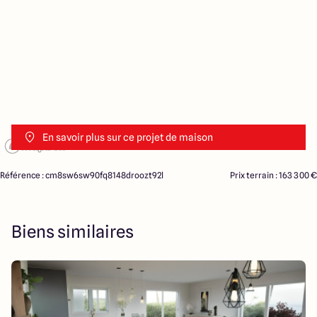
En savoir plus sur ce projet de maison
Référence : cm8sw6sw90fq8148droozt92l
Prix terrain : 163 300 €
Biens similaires