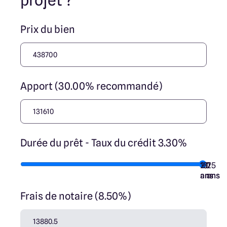
projet ?
ses collaborateurs ne sont propriétaires des terrains, ne
jouent un rôle d’intermédiation ou de négociation sur la
transaction et ne participent à la vente. Prix indiqués par
Prix du bien
nos partenaires fonciers.
Apport (30.00% recommandé)
Durée du prêt - Taux du crédit 3.30%
10
15
20
7
25
ans
ans
ans
ans
ans
Frais de notaire (8.50%)