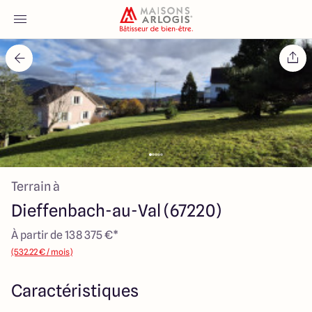
Accueil
Nos maisons
Nos annonces
Terrain à
Votre projet
Dieffenbach-au-Val (67220)
Qui sommes-nous
À partir de 138 375 €*
(532.22 € / mois)
Caractéristiques
Maisons ARLOGIS Alsace