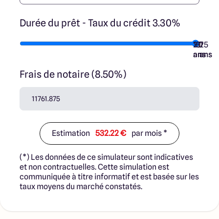
Durée du prêt - Taux du crédit 3.30%
10
15
20
7
25
ans
ans
ans
ans
ans
Frais de notaire (8.50%)
Estimation
532.22 €
par mois *
(*) Les données de ce simulateur sont indicatives
et non contractuelles. Cette simulation est
communiquée à titre informatif et est basée sur les
taux moyens du marché constatés.