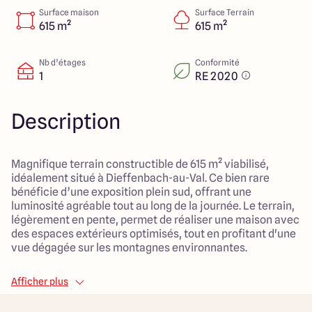
Colmar
03 89 21 68 11
Surface maison
Surface Terrain
Rixheim
03 89 56 14 22
615 m²
615 m²
Sélestat
03 88 92 88 12
Strasbourg
03 88 68 83 69
Nb d’étages
Conformité
1
RE 2020
4.4
4.7
Description
Magnifique terrain constructible de 615 m² viabilisé,
idéalement situé à Dieffenbach-au-Val. Ce bien rare
bénéficie d’une exposition plein sud, offrant une
luminosité agréable tout au long de la journée. Le terrain,
légèrement en pente, permet de réaliser une maison avec
des espaces extérieurs optimisés, tout en profitant d'une
vue dégagée sur les montagnes environnantes.
L'emplacement se distingue par sa proximité avec une
Afficher plus
école primaire, un arrêt de bus et des espaces naturels,
garantissant un cadre de vie paisible et adapté aux