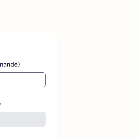
mandé)
)