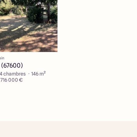
ain
 (67600)
 4 chambres · 146 m²
e 716 000 €