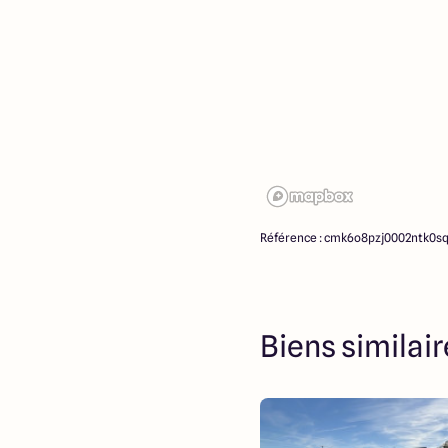
d’intermédiation ou de nég
ne participent à la vente. 
partenaires fonciers.
Référence : cmk6o8pzj0002ntk0s
Biens similai