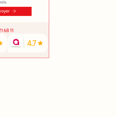
ois.
voyer
1 68 11
4.7