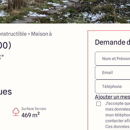
onstructible + Maison à
Demande d
00)
€*
ues
Ajouter un me
J'accepte qu
Surface Terrain
mes données
469 m²
mon téléphon
contacter af
Ces données 