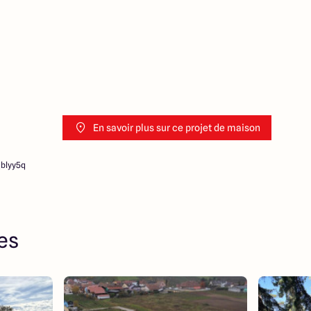
ociation sur la transaction et
Prix indiqués par nos
En savoir plus sur ce projet de maison
qblyy5q
res