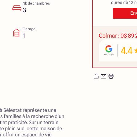
durée de 12 m
Nb de chambres
3
En
Garage
1
Colmar : 03 89 2
4.4
 à Sélestat représente une
s familles à la recherche d'un
 et praticité. Sur un terrain
té plein sud, cette maison de
r offrir un espace de vie