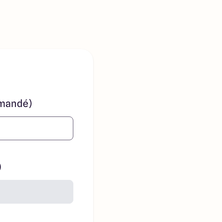
mandé)
)