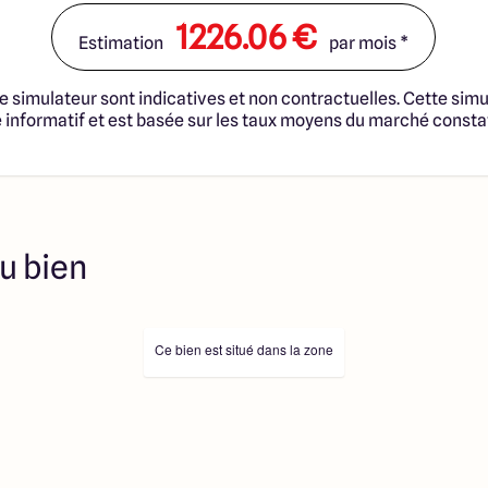
ur plus d’informations. Le prix
u terrain et de la
1226.06 €
Estimation
par mois *
notaire et taxes. Les
tructibles sont sélectionnées
fonciers selon disponibilités
e simulateur sont indicatives et non contractuelles. Cette simu
té en vue de construire une
informatif et est basée sur les taux moyens du marché consta
trat de Construction de
 cadre de la loi du 19/12/1990.
s professionnels dûment
immobilière, soit des
sélectionnés sont disponibles à
ution de l’annonce. En aucun
u bien
es collaborateurs ne sont
 ne jouent un rôle
ociation sur la transaction et
Prix indiqués par nos
Ce bien est situé dans la zone