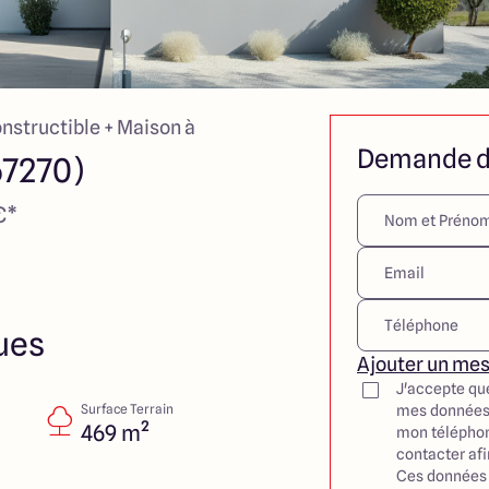
onstructible + Maison à
Demande d
67270)
€*
ues
Ajouter un me
J'accepte qu
Surface Terrain
mes données
469 m²
mon téléphon
contacter af
Ces données 