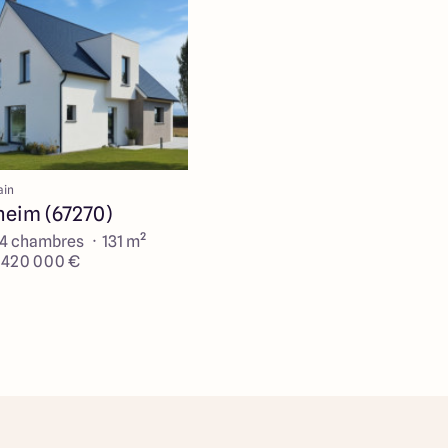
ain
eim (67270)
 4 chambres · 131 m²
e 420 000 €