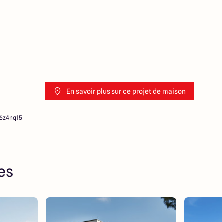
En savoir plus sur ce projet de maison
46z4nq15
res