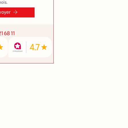
ois.
voyer
1 68 11
4.7