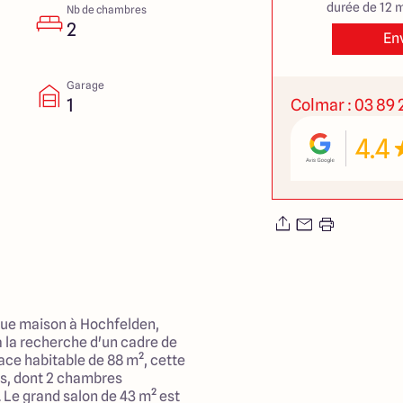
durée de 12 m
Nb de chambres
2
En
Garage
1
Colmar : 03 89 2
4.4
ue maison à Hochfelden,
 à la recherche d'un cadre de
face habitable de 88 m², cette
es, dont 2 chambres
 Le grand salon de 43 m² est