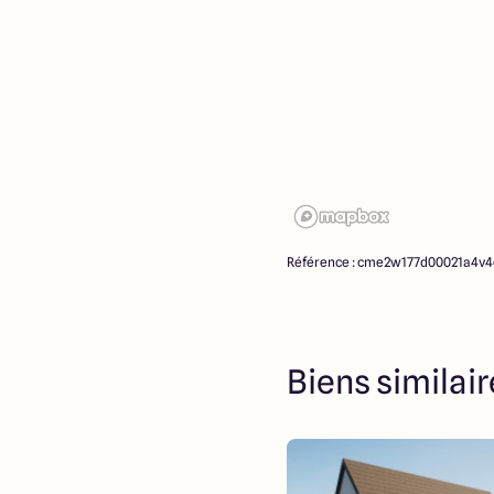
Référence : cme2w177d00021a4v
Biens similai