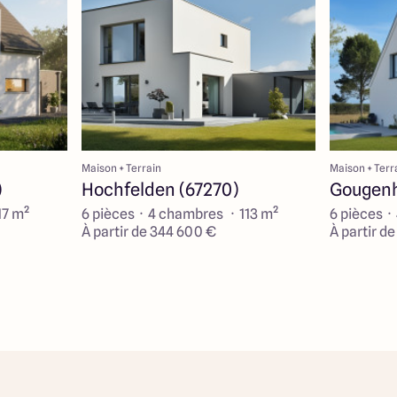
Maison + Terrain
Maison + Terr
)
Hochfelden (67270)
Gougenh
17 m²
6 pièces · 4 chambres · 113 m²
6 pièces ·
À partir de 344 600 €
À partir d