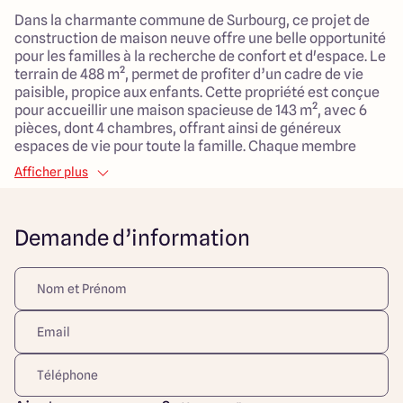
Dans la charmante commune de Surbourg, ce projet de
construction de maison neuve offre une belle opportunité
pour les familles à la recherche de confort et d'espace. Le
terrain de 488 m², permet de profiter d’un cadre de vie
paisible, propice aux enfants. Cette propriété est conçue
pour accueillir une maison spacieuse de 143 m², avec 6
pièces, dont 4 chambres, offrant ainsi de généreux
espaces de vie pour toute la famille. Chaque membre
pourra trouver son coin de tranquillité tout en bénéficiant
Afficher plus
de vastes espaces de vie communs. L'emplacement
privilégié permet de bénéficier de la sérénité tout en
étant proche des commodités nécessaires au quotidien.
Demande d’information
Ce projet est une occasion idéale pour construire la
maison de vos rêves dans un environnement familial et
accueillant. Ne manquez pas cette superbe chance
d'investir dans un cadre de vie épanouissant.
Découvrez toutes nos offres et réalisations ARLOGIS sur
notre site Internet. Visuel d'illustration. Le modèle est
totalement adaptable à vos envies et besoins et
personnalisable grâce à de nombreuses options de
finition. Nous consulter pour plus d’informations. Le prix