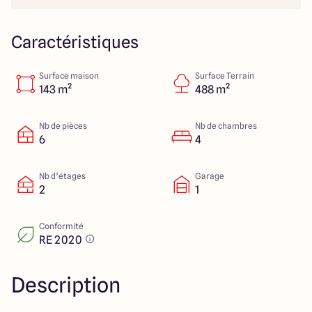
Colmar
03 89 21 68 11
Rixheim
03 89 56 14 22
Sélestat
03 88 92 88 12
Caractéristiques
Strasbourg
03 88 68 83 69
Surface maison
Surface Terrain
143 m²
488 m²
4.4
4.7
Nb de pièces
Nb de chambres
6
4
Nb d’étages
Garage
2
1
Conformité
RE 2020
Description