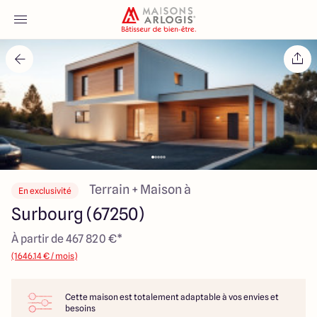
Accueil
Nos maisons
Nos annonces
Votre projet
Terrain + Maison à
En exclusivité
Surbourg (67250)
Qui sommes-nous
À partir de 467 820 €*
(1646.14 € / mois)
Cette maison est totalement adaptable à vos envies et
Maisons ARLOGIS Alsace
besoins