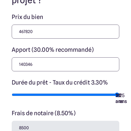
projet ?
Prix du bien
Apport (30.00% recommandé)
Durée du prêt - Taux du crédit 3.30%
10
15
20
7
25
ans
ans
ans
ans
ans
Frais de notaire (8.50%)