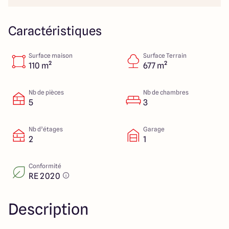
Colmar
03 89 21 68 11
Rixheim
03 89 56 14 22
Sélestat
03 88 92 88 12
Caractéristiques
Strasbourg
03 88 68 83 69
Surface maison
Surface Terrain
110 m²
677 m²
4.4
4.7
Nb de pièces
Nb de chambres
5
3
Nb d’étages
Garage
2
1
Conformité
RE 2020
Description