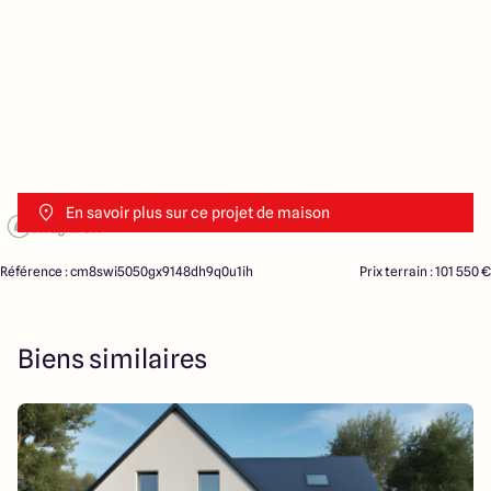
En savoir plus sur ce projet de maison
Référence : cm8swi5050gx9148dh9q0u1ih
Prix terrain : 101 550 €
Biens similaires