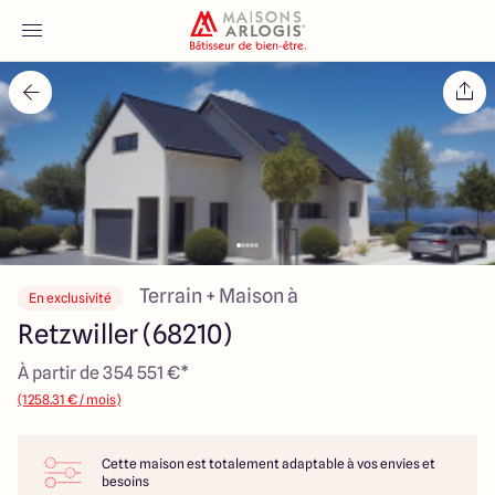
Accueil
Nos maisons
Nos annonces
Votre projet
Terrain + Maison à
En exclusivité
Retzwiller (68210)
Qui sommes-nous
À partir de 354 551 €*
(1258.31 € / mois)
Cette maison est totalement adaptable à vos envies et
Maisons ARLOGIS Alsace
besoins