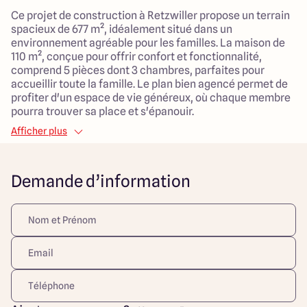
Ce projet de construction à Retzwiller propose un terrain
spacieux de 677 m², idéalement situé dans un
environnement agréable pour les familles. La maison de
110 m², conçue pour offrir confort et fonctionnalité,
comprend 5 pièces dont 3 chambres, parfaites pour
accueillir toute la famille. Le plan bien agencé permet de
profiter d'un espace de vie généreux, où chaque membre
pourra trouver sa place et s'épanouir.
Afficher plus
L'emplacement offre un cadre de vie serein, propice à
l'épanouissement des enfants tout en étant proche des
commodités nécessaires au quotidien. La construction
Demande d’information
est pensée pour optimiser les espaces extérieurs,
permettant de créer des moments de convivialité en
famille ou entre amis. Ce projet correspond à vos attentes
de confort et de praticité, faisant de cette maison un
véritable foyer.
Découvrez toutes nos offres et réalisations ARLOGIS sur
notre site Internet. Visuel d'illustration. Le modèle est
totalement adaptable à vos envies et besoins et
personnalisable grâce à de nombreuses options de