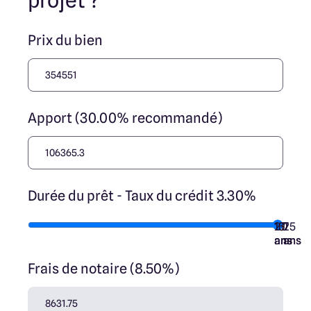
projet ?
Prix du bien
Apport (30.00% recommandé)
Durée du prêt - Taux du crédit 3.30%
10
15
20
7
25
ans
ans
ans
ans
ans
Frais de notaire (8.50%)