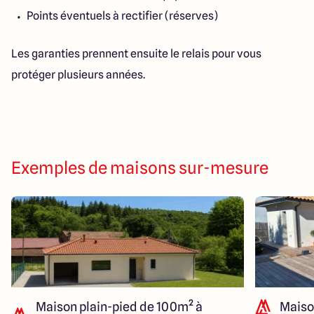
Points éventuels à rectifier (réserves)
Les garanties prennent ensuite le relais pour vous
protéger plusieurs années.
Exemples de maisons sur-mesure
Maison plain-pied de 100m² à
Maiso