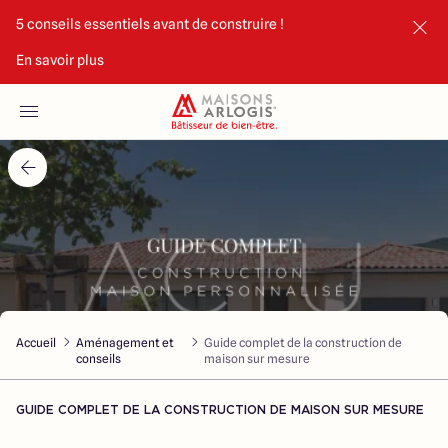
5 conseils essentiels avant de construire !
En savoir plus
Accueil
Nos maisons
Nos annonces
Votre projet
Qui sommes-nous
Accueil
Aménagement et
Guide complet de la construction de
conseils
maison sur mesure
GUIDE COMPLET DE LA CONSTRUCTION DE MAISON SUR MESURE
Maisons ARLOGIS Limoges