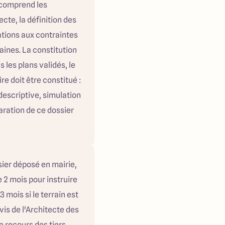
 comprend les
cte, la définition des
ations aux contraintes
aines. La constitution
 les plans validés, le
e doit être constitué :
descriptive, simulation
aration de ce dossier
ssier déposé en mairie,
e 2 mois pour instruire
 mois si le terrain est
vis de l'Architecte des
e recours des tiers